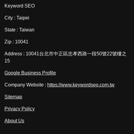
Keyword SEO
City : Taipei
State : Taiwan
Zip : 10041
Address : 10041台北市中正區忠孝西路一段50號22號樓之
15
Google Business Profile
Company Website :
https://www.keywordseo.com.tw
Sitemap
Privacy Policy
About Us