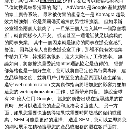
應用了其他 SEO
seo是什麼
技術，您也可以輕鬆地發現自
己位於搜尋結果清單的底部。 AdWords 是Google 基於點擊
的線上廣告系統。 最常被仿冒的產品之一是 Kamagra 超級
效力增強劑，它是我國備受追捧的男性增強藥。 但如果辦
公室裡坐兩個人就夠了，一旦第三個人進入其中一個聚會場
所，就會同樣令人不安。 或者甚至一通電話就足以讓我們
的同事失業。 其中一個因素就是讓你的同事在辦公室感到
舒適。 因為沒有人喜歡去辦公室工作，那裡不能有效地集
中精力工作，幹擾因素很多，這大大降低了工作效率。 無
論如何，將數據流量委託給https通訊協定是值得的。 經營
部落格也是一個好主意，您可以將自己定位為行業專家，建
立品牌知名度，並將用戶引導至您的產品頁面以產生銷售。
遵守 web optimization 文案寫作指南將增加您的影響力並加
速您的 web optimization 工作，從而帶來銷售。 據說全球
有 30 億人使用 Google。 當您的廣告出現在搜尋結果的首
頁時，您可以透過您的產品和服務吸引這些人。 另一方
面，如果您需要快速獲得結果或需要時間敏感的促銷或優
惠，SEM 可能是更好的選擇。 透過 SEM，您可以立即將您
的網站展示在積極搜尋您的產品或服務的潛在客戶面前。