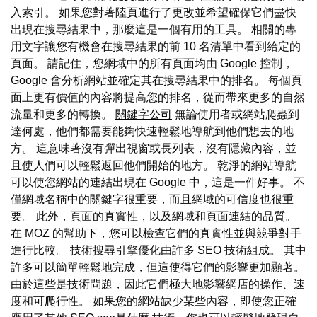
入索引。 如果您對著陸頁進行了更改並希望確保它們盡快
出現在搜尋結果中，那麼這是一個有用的工具。 相關的專
用文字讓您有機會在搜尋結果的前 10 名清單中看到給定的
頁面。 請記住，您網域中的所有頁面均由 Google 控制，
Google 會分析網站並確定其在搜尋結果中的排名。 每個頁
面上更有價值的內容將提高您的排名，從而帶來更多的自然
流量和更多的轉換。
關鍵字公司
無論使用者或網站爬蟲到
達何處，他們都需要能夠快速輕鬆地導航到他們想去的地
方。 這意味著沒有彈出視窗或長列表，沒有隱藏內容，並
且使人們可以輕鬆返回他們開始的地方。 乾淨的網站導航
可以使您網站的連結出現在 Google 中，這是一件好事。 不
僅網域名稱中的關鍵字很重要，而且網域的可信度也很重
要。 此外，頁面的真實性，以及網域和頁面連結的品質。
在 MOZ 的幫助下，您可以檢查它們的真實性並與競爭對手
進行比較。 技術搜尋引擎優化由許多 SEO 技術組成。 其中
許多可以簡單輕鬆地完成，但這使得它們的影響更加顯著。
由於這些是技術問題，因此它們極大地影響網店的操作、速
度和可爬行性。 如果您的網站缺少某些內容，即使您正確