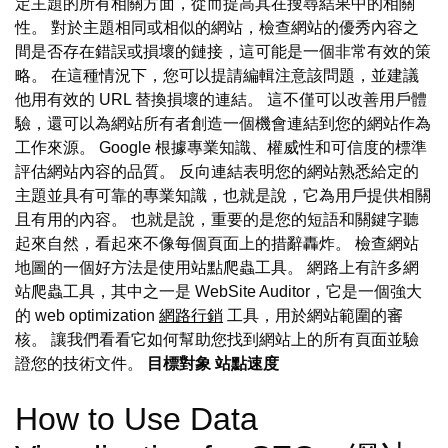
定主題的所有相關方面，從而提高其在搜尋結果中的相關
性。 對於主題相同或相似的網站，檢查網站的優秀內容之
間是否存在錯誤或損壞的鏈接，這可能是一個非常有效的策
略。 在這種情況下，您可以提請編輯注意該問題，並建議
他用有效的 URL 替換損壞的連結。 這不僅可以改善用戶體
驗，還可以為網站所有者創造一個機會連結到您的網站作為
工作來源。 Google 根據專業知識、權威性和可信度的標準
評估網站內容的品質。 反向連結表明您的網站熟悉給定的
主題並具有可靠的專業知識，也就是說，它為用戶提供相關
且有用的內容。 也就是說，重要的是您的短語和關鍵字聽
起來自然，看起來不像每個頁面上的措辭轟炸。 檢查網站
地圖的一個好方法是使用站點爬蟲工具。 網路上有許多網
站爬蟲工具，其中之一是 WebSite Auditor，它是一個強大
的 web optimization
網路行銷
工具，用於網站範圍的審
核。 讓我們看看它如何幫助您找到網站上的所有頁面並驗
證您的技術文件。
目標對象
站點速度
How to Use Data