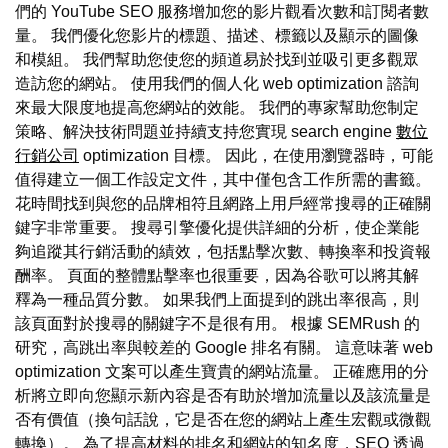
們的 YouTube SEO 服務增加您的影片觀看次數和訂閱者數
量。 我們優化您影片的標題、描述、標籤以及顯示的圖像
和模組。 我們幫助您使您的頻道易於找到並吸引更多觀眾
造訪您的網站。 使用我們的個人化 web optimization 諮詢
來最大限度地提高您網站的效能。 我們的專家幫助您制定
策略、解決技術問題並持續支持您實現 search engine
數位
行銷公司
optimization 目標。 因此，在使用瀏覽器時，可能
值得建立一個工作設定文件，其中僅包含工作所需的書籤。
花時間找到與您的品牌相符且網路上用戶經常搜尋的正確關
鍵字非常重要。 搜尋引擎優化提供詳細的分析，使企業能
夠追蹤其行銷活動的績效，包括點擊次數、轉換率和投資報
酬率。 頁面的整體點擊率也很重要，因為谷歌可以將其解
釋為一種品質分數。 如果我們上面提到的跳出率很高，則
該頁面對於搜尋的關鍵字不是很有用。 根據 SEMRush 的
研究，高跳出率與較差的 Google 排名有關。 這意味著 web
optimization 文案可以產生寶貴的網站流量。 正確應用的分
析將立即向您顯示新內容是否有助於增加流量以及該流量是
否有價值（換句話說，它是否在您的網站上產生宏觀或微觀
轉換）。 為了提高材料的排名和網站的知名度，SEO 透過