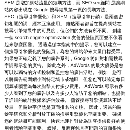
SEM 是增加網站流量的短期方法，而 SEO
seo顧問
是讓網
站內容出現在 Google 搜尋結果第一頁的長期方法。
SEO（搜尋引擎優化）和 SEM（搜尋引擎行銷）是兩個密
切相關的詞，經常互換使用。 雖然兩者都旨在提高網站在
搜尋引擎結果中的可見度，但它們的方法有所不同。 創建
一個 search engine optimization 友善的登陸頁面並不像看
起來那麼困難。 透過遵循本指南中的提示，您可以建立一
個搜尋引擎優化的登陸頁，為您的網站帶來大量目標受眾。
如果您正確定義了您的廣告系列，Google 將針對相關搜尋
字詞顯示您的廣告。 除此之外，AdWords 的最大優勢是您
可以以獨特的方式控制和監控您的廣告活動。 例如，您可
以將廣告範圍縮小到特定城市或地區，但您也可以確定每日
預算或願意為每次點擊支付多少費用。 AdWords 顯示有多
少人看到了您的廣告以及有多少人造訪了您的網站，也提供
了詳細的統計數據來評估效果。 儘管搜尋引擎演算法不斷
發展，但關鍵字仍然是頁面排名的支柱。 因此，適當的關
鍵字研究和分析對於正確的搜尋引擎優化至關重要。 確保
您的網站盡可能順利、快速地運作對於為訪客提供良好的使
用者體驗至關重要。 緩慢、反應遲鈍且有問題的頁面很快