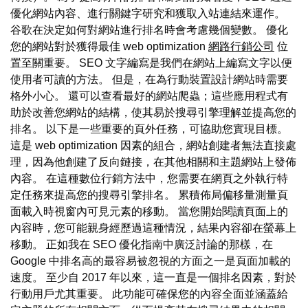
優化網站內容、進行關鍵字研究和獲取入站連結來運作。
谷歌在決定如何對網站進行排名時會考慮幾個變數。 優化
您的網站對於獲得最佳 web optimization
網路行銷公司
位
置至關重要。 SEO 文字編寫是我們在網站上編寫文字以便
使用者可讀的方法。 但是，在為行動裝置設計網站時需要
格外小心。 還可以查看最好的網站爬蟲；這些應用程式有
助於改善您網站的結構，使其易於搜尋引擎理解並提高您的
排名。 以下是一些重要的頁外任務，可協助您實現目標。
這是 web optimization 因素的組合，網站創建者無法直接處
理，因為他創建了反向鏈接，在其他相關和主題網站上發佈
內容。 在這種數位行銷方法中，您需要在網頁之外執行特
定任務來提高您的搜尋引擎排名。 累積佈局偏移量測量頁
面載入時視窗內可見元素的移動。 當您開始閱讀頁面上的
內容時，您可能親身經歷過這種情況，結果內容卻在螢幕上
移動。 正如我在 SEO 優化指南中廣泛討論的那樣，在
Google 中排名高的最容易被忽視的方面之一是頁面加載的
速度。 至少自 2017 年以來，這一直是一個排名因素，對於
行動用戶尤其重要。 此功能可確保您的內容全面並涵蓋給