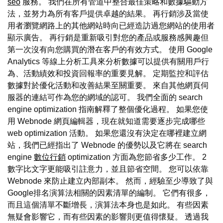
seo
服務。 我們在所有管道中整合最佳策略和數據驅動方
法，並努力為所有客戶提供卓越的結果。 再行銷涉及當使
用者瀏覽網路上的其他網站時向已經造訪過您網站的使用者
顯示廣告。 再行銷是重新吸引對您的產品或服務感興趣但
第一次沒有向您購買的潛在客戶的有效方式。 使用 Google
Analytics 等線上分析工具來分析數據可以提供有關用戶行
為、活動績效和投資回報率的重要見解。 定期監控和評估
數據對於優化活動和改善結果至關重要。 來自其他網頁伺
服器的連結可作為您的網域的認可。 我們全面的 search
engine optimization 指南解釋了整個優化過程。 如果您使
用 Webnode 網頁編輯器，現在就知道需要逐步完成哪些
web optimization 活動。 如果您還沒有決定在哪裡建立網
站，我們已經指出了 Webnode 的優勢以及它將在 search
engine
數位行銷
optimization 方面為您節省多少工作。 2
數字比文字更能吸引註意力，並且節省空間。 您可以依靠
Webnode 來防止建立內部副本。 然而，經驗至少導致了與
Google排名演算法相關的因素清單的編制。 它們有很多，
而且這個清單不斷增長，演算法本身也是如此。 有些因素
無疑會影響它，而有些因素的影響則更值得懷疑。 透過我