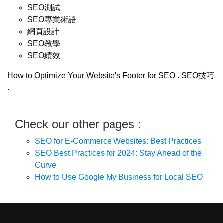
SEO測試
SEO專業術語
網頁設計
SEO教學
SEO績效
How to Optimize Your Website's Footer for SEO
.
SEO技巧
.
Check our other pages :
SEO for E-Commerce Websites: Best Practices
SEO Best Practices for 2024: Stay Ahead of the
Curve
How to Use Google My Business for Local SEO