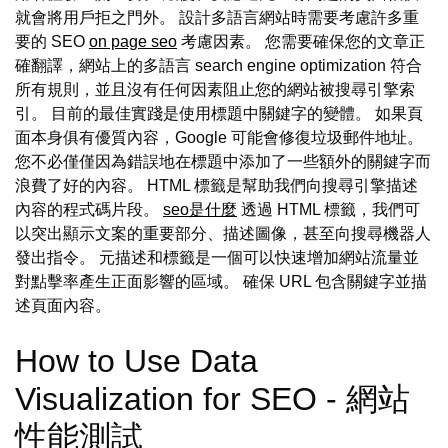
就會將用戶拒之門外。 設計多語言網站時需要考慮許多重
要的 SEO
on page seo
考慮因素。 您需要確保您的文章正
確翻譯，網站上的多語言 search engine optimization 符合
所有規則，並且沒有任何因素阻止您的網站被搜尋引擎索
引。 目前的最佳實踐是使用標題中關鍵字的變體。 如果頁
面本身俱有優質內容，Google 可能會修復垃圾郵件地址。
您不必僅僅因為錯誤地在標題中添加了一些額外的關鍵字而
浪費了好的內容。 HTML 標籤是幫助我們向搜尋引擎描述
內容的程式碼片段。
seo是什麼
透過 HTML 標籤，我們可
以突出顯示文案的重要部分、描述圖像，甚至向搜尋機器人
發出指令。 元描述和標籤是一個可以快速增加網站流量並
對點擊率產生正面影響的區域。 確保 URL 包含關鍵字並描
述頁面內容。
How to Use Data
Visualization for SEO - 網站
性能測試