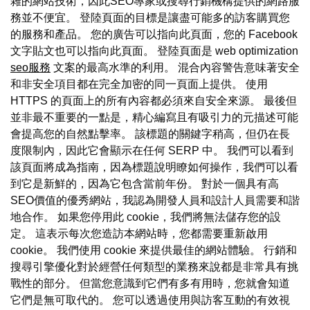
雜的網站技術，因此SEO專家或搜尋行銷機構提供的網路服
務並不便宜。 登陸頁面的目標是讓盡可能多的訪客購買您
的服務和產品。 您的廣告可以指向此頁面，您的 Facebook
文字貼文也可以指向此頁面。 登陸頁面是 web optimization
seo服務
文案的最高水準的利用。 混合內容警告意味著安全
和非安全項目都在完全加密的同一頁面上提供。 使用
HTTPS 的頁面上的所有內容都必須來自安全來源。 最後但
並非最不重要的一點是，精心編寫且有吸引力的元描述可能
會提高您的自然點擊率。 該標題的關鍵字稍高，但仍在長
度限制內，因此它會顯示在任何 SERP 中。 我們可以看到
該頁面將成為指南，因為標題說明瞭如何操作，我們可以看
到它是新鮮的，因為它包含當前年份。 對於一個具有高
SEO價值的優秀網站，我認為開發人員和設計人員需要和諧
地合作。 如果您停用此 cookie，我們將無法儲存您的設
定。 這表示每次您造訪本網站時，您都需要重新啟用
cookie。 我們使用 cookie 來提供最佳的網站體驗。 行銷和
搜尋引擎優化對於經營任何類型的業務來說都是非常具有挑
戰性的部分。 但當您意識到它們有多有用時，您就會知道
它們是無可取代的。 您可以透過使用與訪客互動的有效視