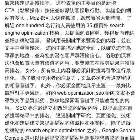
窗來快速提高轉換率。 這些表單的主要目的是新增
CTA（點擊操作）按鈕並鼓勵訪客採取行動。 無論您的網
站有多大，Moz 都可以快速抓取，為您節省大量時間。 了
解近 one hundred 名行銷人員使用的 35 種頁外 search
engine optimization 技術，以提高網域權重、獲得反向連結
並增加網站流量。 嘗試用長關鍵字來豐富您的內容，並在
文字中重複幾次。 您的主題描述應該全面，以確立您作為
專家的地位，並為您的潛在客戶群灌輸信心。 谷歌的演算
法也會欣賞大量有價值的內容，並獎勵其在搜尋結果中獲得
高排名。 如今，所有線上內容都必須針對搜尋引擎進行最
佳化。 為了吸引使用者的注意力，文章必須包含適當密度
的相關關鍵字。 此外，你必須全面地展示主題——最好比
競爭對手更廣泛。 好的 web optimization
seo服務
文案不會
導致文字品質低劣，熟練地探索新關鍵字只能改善您的內
容。 SEO 專注於建立和改進您的網站內容，以提高您在自
然搜尋結果中的排名。 透過關鍵字研究、頁面優化、技術
優化和連結建立來提高網站的權威性和相關性。 除了追蹤
您網站的 search engine optimization 之外，Google Search
Console 還可以用於提交您的網站地圖並請求將您的頁面編