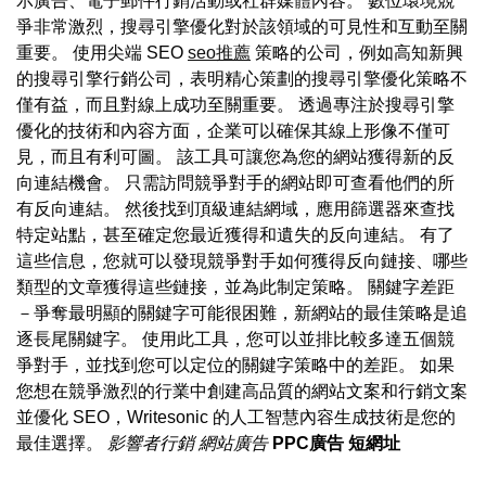
示廣告、電子郵件行銷活動或社群媒體內容。 數位環境競
爭非常激烈，搜尋引擎優化對於該領域的可見性和互動至關
重要。 使用尖端 SEO
seo推薦
策略的公司，例如高知新興
的搜尋引擎行銷公司，表明精心策劃的搜尋引擎優化策略不
僅有益，而且對線上成功至關重要。 透過專注於搜尋引擎
優化的技術和內容方面，企業可以確保其線上形像不僅可
見，而且有利可圖。 該工具可讓您為您的網站獲得新的反
向連結機會。 只需訪問競爭對手的網站即可查看他們的所
有反向連結。 然後找到頂級連結網域，應用篩選器來查找
特定站點，甚至確定您最近獲得和遺失的反向連結。 有了
這些信息，您就可以發現競爭對手如何獲得反向鏈接、哪些
類型的文章獲得這些鏈接，並為此制定策略。 關鍵字差距
－爭奪最明顯的關鍵字可能很困難，新網站的最佳策略是追
逐長尾關鍵字。 使用此工具，您可以並排比較多達五個競
爭對手，並找到您可以定位的關鍵字策略中的差距。 如果
您想在競爭激烈的行業中創建高品質的網站文案和行銷文案
並優化 SEO，Writesonic 的人工智慧內容生成技術是您的
最佳選擇。
影響者行銷
網站廣告
PPC廣告
短網址