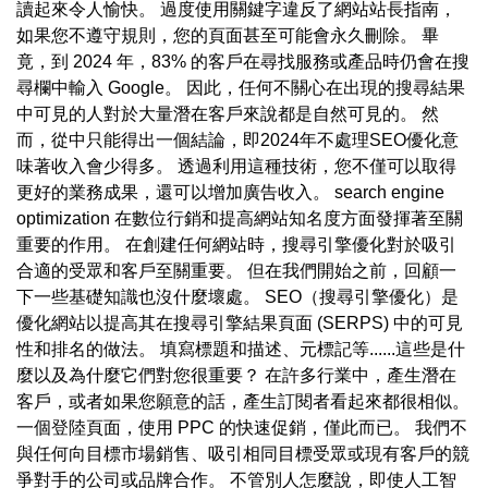
讀起來令人愉快。 過度使用關鍵字違反了網站站長指南，
如果您不遵守規則，您的頁面甚至可能會永久刪除。 畢
竟，到 2024 年，83% 的客戶在尋找服務或產品時仍會在搜
尋欄中輸入 Google。 因此，任何不關心在出現的搜尋結果
中可見的人對於大量潛在客戶來說都是自然可見的。 然
而，從中只能得出一個結論，即2024年不處理SEO優化意
味著收入會少得多。 透過利用這種技術，您不僅可以取得
更好的業務成果，還可以增加廣告收入。 search engine
optimization 在數位行銷和提高網站知名度方面發揮著至關
重要的作用。 在創建任何網站時，搜尋引擎優化對於吸引
合適的受眾和客戶至關重要。 但在我們開始之前，回顧一
下一些基礎知識也沒什麼壞處。 SEO（搜尋引擎優化）是
優化網站以提高其在搜尋引擎結果頁面 (SERPS) 中的可見
性和排名的做法。 填寫標題和描述、元標記等......這些是什
麼以及為什麼它們對您很重要？ 在許多行業中，產生潛在
客戶，或者如果您願意的話，產生訂閱者看起來都很相似。
一個登陸頁面，使用 PPC 的快速促銷，僅此而已。 我們不
與任何向目標市場銷售、吸引相同目標受眾或現有客戶的競
爭對手的公司或品牌合作。 不管別人怎麼說，即使人工智