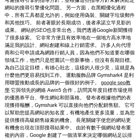
考慮搜尋引擎的指導方針，並根據這些指導方針來解決給定
網站的搜尋引擎優化問題。 另一方面，在黑帽優化過程
中，所有工具都是允許的，例如使用偽裝、關鍵字垃圾郵件
和其他技巧。 前者著眼於長期成功，後者承諾立竿見影的
成果。 網站的SEO也非常出色，我們透過Google新聞獲得
了很多線索。 它非常方便且有效率地在一個地方高水準地
滿足我的設計、網站創建和線上行銷需求。 許多人向代理
商和公司申請成為網路行銷人員，因為他們不知道要在哪個
領域工作，他們只是想嘗試一些新事物，但沒有長期目標。
為自己設定目標，有雄心壯志，這樣的人很少見，這就是為
什麼他們更容易找到工作。 運動服飾品牌 Gymshark4 是利
用聯盟推動成長的品牌的一個很好的例子。
google seo教
學
它與領先的網絡 Awin5 合作，訪問其年度目標市場使用
的優惠券平台、學生網站和部落格。 發布者根據他們的表
現獲得報酬，Gymshark 可以直接向他們分配銷售額。 它可
以幫助您提高網站的知名度，有機地產生更多流量，並為您
提供獲得高級銷售線索的機會。 長尾關鍵字使您的網站更
有機會出現在頂部搜尋結果中。 由於有數千個網站發布重
複的內容，Google 創建了一個清單來決定哪個網站足以排