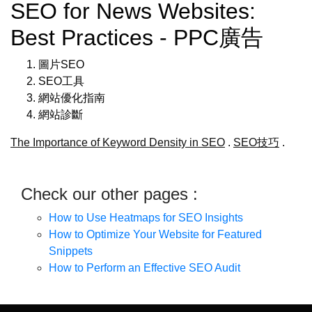
SEO for News Websites:
Best Practices - PPC廣告
圖片SEO
SEO工具
網站優化指南
網站診斷
The Importance of Keyword Density in SEO
.
SEO技巧
.
Check our other pages :
How to Use Heatmaps for SEO Insights
How to Optimize Your Website for Featured
Snippets
How to Perform an Effective SEO Audit