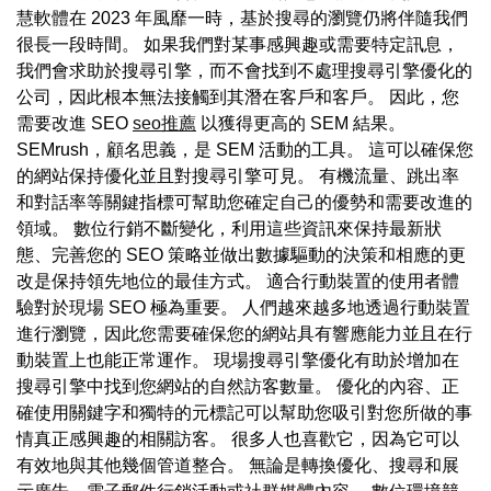
慧軟體在 2023 年風靡一時，基於搜尋的瀏覽仍將伴隨我們
很長一段時間。 如果我們對某事感興趣或需要特定訊息，
我們會求助於搜尋引擎，而不會找到不處理搜尋引擎優化的
公司，因此根本無法接觸到其潛在客戶和客戶。 因此，您
需要改進 SEO
seo推薦
以獲得更高的 SEM 結果。
SEMrush，顧名思義，是 SEM 活動的工具。 這可以確保您
的網站保持優化並且對搜尋引擎可見。 有機流量、跳出率
和對話率等關鍵指標可幫助您確定自己的優勢和需要改進的
領域。 數位行銷不斷變化，利用這些資訊來保持最新狀
態、完善您的 SEO 策略並做出數據驅動的決策和相應的更
改是保持領先地位的最佳方式。 適合行動裝置的使用者體
驗對於現場 SEO 極為重要。 人們越來越多地透過行動裝置
進行瀏覽，因此您需要確保您的網站具有響應能力並且在行
動裝置上也能正常運作。 現場搜尋引擎優化有助於增加在
搜尋引擎中找到您網站的自然訪客數量。 優化的內容、正
確使用關鍵字和獨特的元標記可以幫助您吸引對您所做的事
情真正感興趣的相關訪客。 很多人也喜歡它，因為它可以
有效地與其他幾個管道整合。 無論是轉換優化、搜尋和展