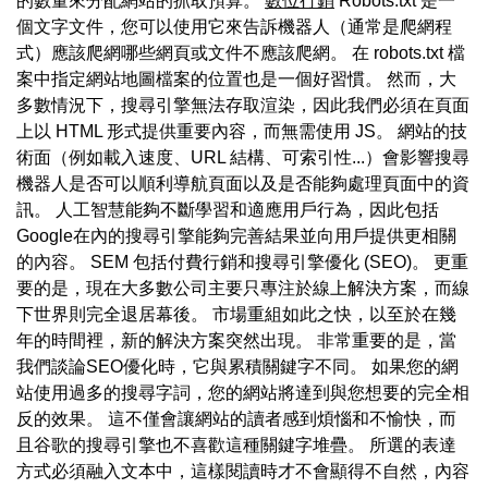
的數量來分配網站的抓取預算。
數位行銷
Robots.txt 是一
個文字文件，您可以使用它來告訴機器人（通常是爬網程
式）應該爬網哪些網頁或文件不應該爬網。 在 robots.txt 檔
案中指定網站地圖檔案的位置也是一個好習慣。 然而，大
多數情況下，搜尋引擎無法存取渲染，因此我們必須在頁面
上以 HTML 形式提供重要內容，而無需使用 JS。 網站的技
術面（例如載入速度、URL 結構、可索引性...）會影響搜尋
機器人是否可以順利導航頁面以及是否能夠處理頁面中的資
訊。 人工智慧能夠不斷學習和適應用戶行為，因此包括
Google在內的搜尋引擎能夠完善結果並向用戶提供更相關
的內容。 SEM 包括付費行銷和搜尋引擎優化 (SEO)。 更重
要的是，現在大多數公司主要只專注於線上解決方案，而線
下世界則完全退居幕後。 市場重組如此之快，以至於在幾
年的時間裡，新的解決方案突然出現。 非常重要的是，當
我們談論SEO優化時，它與累積關鍵字不同。 如果您的網
站使用過多的搜尋字詞，您的網站將達到與您想要的完全相
反的效果。 這不僅會讓網站的讀者感到煩惱和不愉快，而
且谷歌的搜尋引擎也不喜歡這種關鍵字堆疊。 所選的表達
方式必須融入文本中，這樣閱讀時才不會顯得不自然，內容