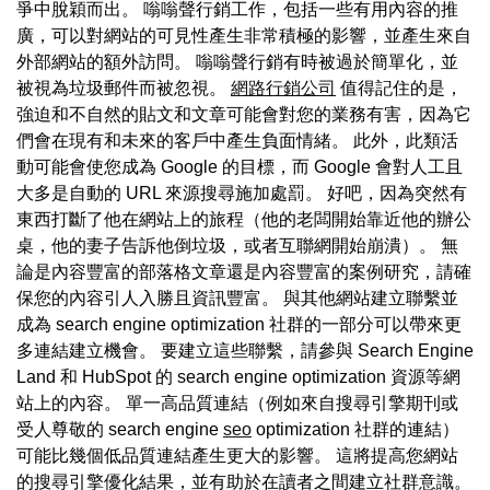
爭中脫穎而出。 嗡嗡聲行銷工作，包括一些有用內容的推
廣，可以對網站的可見性產生非常積極的影響，並產生來自
外部網站的額外訪問。 嗡嗡聲行銷有時被過於簡單化，並
被視為垃圾郵件而被忽視。
網路行銷公司
值得記住的是，
強迫和不自然的貼文和文章可能會對您的業務有害，因為它
們會在現有和未來的客戶中產生負面情緒。 此外，此類活
動可能會使您成為 Google 的目標，而 Google 會對人工且
大多是自動的 URL 來源搜尋施加處罰。 好吧，因為突然有
東西打斷了他在網站上的旅程（他的老闆開始靠近他的辦公
桌，他的妻子告訴他倒垃圾，或者互聯網開始崩潰）。 無
論是內容豐富的部落格文章還是內容豐富的案例研究，請確
保您的內容引人入勝且資訊豐富。 與其他網站建立聯繫並
成為 search engine optimization 社群的一部分可以帶來更
多連結建立機會。 要建立這些聯繫，請參與 Search Engine
Land 和 HubSpot 的 search engine optimization 資源等網
站上的內容。 單一高品質連結（例如來自搜尋引擎期刊或
受人尊敬的 search engine
seo
optimization 社群的連結）
可能比幾個低品質連結產生更大的影響。 這將提高您網站
的搜尋引擎優化結果，並有助於在讀者之間建立社群意識。