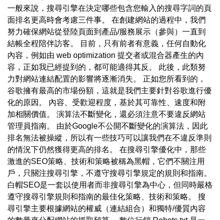
一般來說，搜尋引擎在決定哪些包含您輸入的搜尋字詞的頁
面排名更高時會考慮三件事。 在創建網站的過程中，我們
努力確保網站從登陸頁面到產品/服務展示（參與）一直到
結帳全程陪伴訪客。 目前，只有前者有意義，任何自動化
內容，例如由 web optimization 提交者或混合器產生的內
容，正如我已經提到的，都可能適得其反。 此後，此類努
力對網站連結配置的影響將逐漸消失。 正如您所看到的，
谷歌擁有最高的市場份額，這就是我們主要針對谷歌進行優
化的原因。 內容、受歡迎程度，基於其可靠性、速度和附
加相關價值。 演算法不斷變化，還必須注意不要違反網站
管理員指南。 由於Google不公開不斷變化的演算法，因此
排名無法被操縱，所以有一些技巧可以讓我們在不違反準則
的情況下仍然獲得更高的排名。 在搜尋引擎優化中，那些
激進的SEO策略、技術和策略被稱為黑帽，它們不關注用
戶，只關注搜尋引擎，不遵守搜尋引擎規定的規則和指南。
白帽SEO是一套以使用者而非搜尋引擎為中心，但同時嚴格
遵守搜尋引擎規則和指南的最佳化策略、技術和策略。 搜
尋引擎主要根據網站的權威（連結組合）和獨特/優質內容