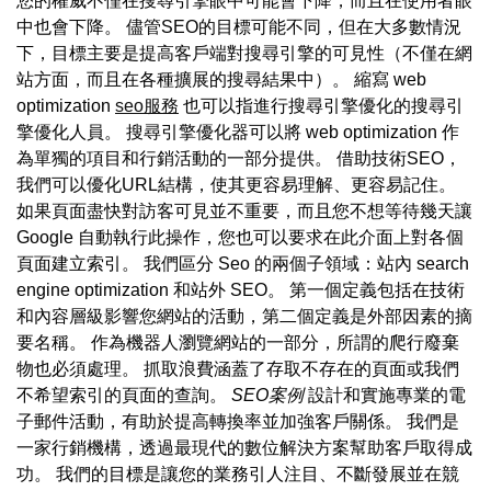
您的權威不僅在搜尋引擎眼中可能會下降，而且在使用者眼
中也會下降。 儘管SEO的目標可能不同，但在大多數情況
下，目標主要是提高客戶端對搜尋引擎的可見性（不僅在網
站方面，而且在各種擴展的搜尋結果中）。 縮寫 web
optimization
seo服務
也可以指進行搜尋引擎優化的搜尋引
擎優化人員。 搜尋引擎優化器可以將 web optimization 作
為單獨的項目和行銷活動的一部分提供。 借助技術SEO，
我們可以優化URL結構，使其更容易理解、更容易記住。
如果頁面盡快對訪客可見並不重要，而且您不想等待幾天讓
Google 自動執行此操作，您也可以要求在此介面上對各個
頁面建立索引。 我們區分 Seo 的兩個子領域：站內 search
engine optimization 和站外 SEO。 第一個定義包括在技術
和內容層級影響您網站的活動，第二個定義是外部因素的摘
要名稱。 作為機器人瀏覽網站的一部分，所謂的爬行廢棄
物也必須處理。 抓取浪費涵蓋了存取不存在的頁面或我們
不希望索引的頁面的查詢。
SEO案例
設計和實施專業的電
子郵件活動，有助於提高轉換率並加強客戶關係。 我們是
一家行銷機構，透過最現代的數位解決方案幫助客戶取得成
功。 我們的目標是讓您的業務引人注目、不斷發展並在競