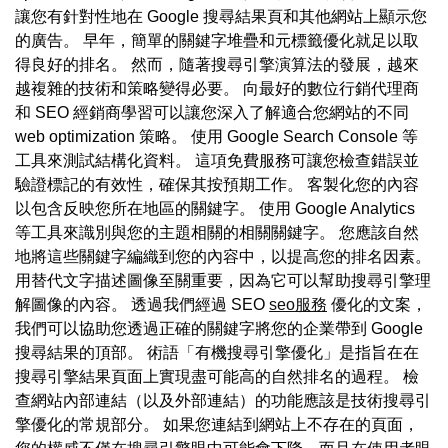
讓您有針對性地在 Google 搜尋結果頁和其他網站上顯示您
的廣告。 早年，簡單的關鍵字堆疊和元標籤優化就足以取
得良好的排名。 然而，隨著搜尋引擎演算法的發展，越來
越複雜的技術和策略變得必要。 向最好的數位行銷代理商
和 SEO 經銷商學習可以讓您深入了解適合您網站的不同
web optimization 策略。 使用 Google Search Console 等
工具來測試結構化資料。 這項免費服務可讓您檢查錯誤並
驗證標記的有效性，確保其按預期工作。 客製化您的內容
以包含反映您所在地區的關鍵字。 使用 Google Analytics
等工具來識別與您的主題相關的相關關鍵字。 您應該自然
地將這些關鍵字編織到您的內容中，以提高您的排名因素。
用替代文字描述圖像至關重要，因為它可以幫助搜尋引擎理
解圖像的內容。 透過我們經過 SEO
seo服務
優化的文案，
我們可以協助您透過正確的關鍵字將您的企業帶到 Google
搜尋結果的頂部。 術語「有機搜尋引擎優化」是指旨在在
搜尋引擎結果頁面上實現盡可能高的自然排名的過程。 檢
查網站內部連結（以及外部連結）的功能應該是技術搜尋引
擎優化的常規部分。 如果您連結到網站上不存在的頁面，