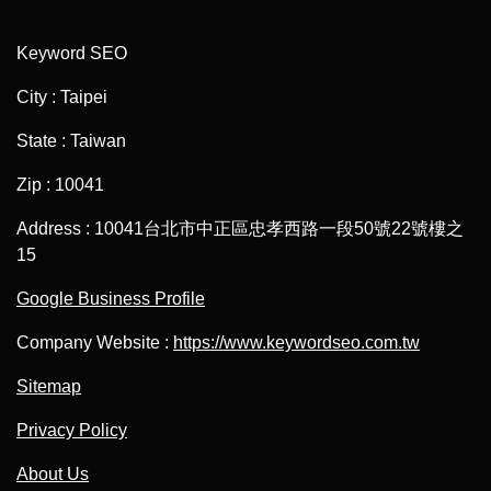
Keyword SEO
City : Taipei
State : Taiwan
Zip : 10041
Address : 10041台北市中正區忠孝西路一段50號22號樓之
15
Google Business Profile
Company Website :
https://www.keywordseo.com.tw
Sitemap
Privacy Policy
About Us