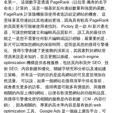
名第一。 這個數字是透過 PageRank（以拉里·佩奇的名字
命名）計算的，這是一個基於反向連結數量和強度的函數。
PageRank 計算隨機衝浪使用者造訪給定網站的機會。 這
意味著某些連結比其他連結更強，因為具有較高 PageRank
的頁面更有可能被使用者找到。 Pictory 是一款 AI 影片產生
器，可讓您輕鬆建立和編輯高品質影片。 該工具的最佳功
能之一是您不需要任何影片編輯或設計經驗，最重要的是，
影片可以增加您網站的保留時間，從而提高您的搜尋引擎優
化。 搜尋引擎創建了更複雜的演算法，其因素對於網站管
理員來說是未知的，並且更難以操縱。 search engine
optimization 機構提供各種服務，包括頁內和頁外 SEO、技
術 SEO、內容創建和優化、關鍵字研究和分析以及連結建
立策略。 所有這一切的目的是提高網站的可見度並增加自
然流量。 可以說，如果一個網站在搜尋清單中排名靠前，
就會產生更多的訪客。 值得將盡可能多有價值的、與服務
相關的內容上傳到網站，以便谷歌清楚網站的功能和品質。
與搜尋引擎優化密切相關的服務是內容創建（CM - 內容行
銷），因為相關的、專業的高水準內容是最有效的 web
optimization 工具。 Google Ads 是一個線上廣告平台，可