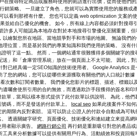
引擎用戶在搜尋特定商品或服務時使用的術語進行出價，從而使他們
內容行銷策略。 一旦建立了角色，您就可以為實際使用您的服務或
到那裡有什麼。 您也可以定義 web optimization 文案
lytics）來監控效果並給自己優化的機會。 如今，所有線上內容都必須
n 位置至關重要。 儘管許多人可能認為本地存在對於本地搜尋引擎優化至
，以繪製您所在地區、當地競爭對手和市場的地圖。 無論我們的代
地理位置，而是基於我們的專業知識和我們使用的策略。 沒有
證明了這一點。 然而，一個網站通常很難獲得多個關鍵字的搜尋引
配送」和「倉庫管理系統」放在一個頁面上不太可能。 因此，
經具備一定SEO知識的技術使用者。 Google Analyti
訪了您的網站，您可以從哪些來源獲取有關他們的人口統計數據
看次數和訂閱者數量。 我們優化您影片的標題、描述、標籤以
約遺囑會使所引用的合約無效，而透過欺詐手段獲得的簽名和印
付款單，當局以樣本形式提供了此付款單以供說明。 為此，他們
話號碼，而不是發送的付款單上。
local seo
如果此後案件不知何
的期限內反對索賠。 這可以防止公證人的付款令自動成為可執行文件。 w
。 透過關鍵字研究、頁面優化、技術優化和連結建立來提高網
使用者顯示廣告。
網路行銷公司
再行銷是重新吸引對您的產品或
cs 等線上分析工具來分析數據可以提供有關用戶行為、活動績效和投