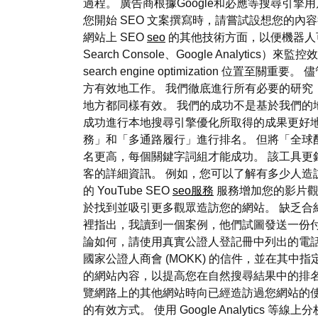
過程。 廣告商根據Google和必應等搜尋
您開始 SEO 文案撰寫時，請嘗試設想您的
網站上 SEO
seo
的其他技術方面，以便機器人可以看
Search Console、Google Ana
search engine optimizatio
方有效地工作。 我們徹底進行所有必要的研究
地方都同樣有效。 我們的成功不是基於我們的
成功進行本地搜尋引擎優化所取得的成果更好地
務」和「多通路履行」進行排名。 但將「全球
名更高，每個關鍵字詞組才能成功。 該工具更針對已
客的詳細資訊。 例如，您可以了解有多少人造
的 YouTube SEO
seo服務
服務增加您的影片觀
於找到並吸引更多觀眾造訪您的網站。 缺乏合
裡指出，我讀到一個案例，他們試圖發送一份
論如何，請使用真實公證人登記冊中列出的電
國家公證人商會 (MOKK) 的信件，並在其中指定
的網站內容，以提高您在自然搜尋結果中的排名
覽網路上的其他網站時向已經造訪過您網站的
的有效方式。 使用 Google Analyti