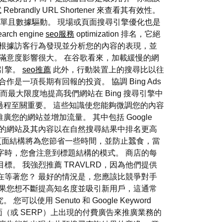
ly URL Shortener 來查看其有效性。
ation 變得簡單且數據驅動。 現場或頁面搜尋引擎優化也是
 engine
seo服務
optimization 排名，它絕
 根據訪客行為發現並分析您的內容的表現，並
滿意度影響很大。 在谷歌看來，加載緩慢的網
引擎。
seo推薦
此外，行動裝置上的搜尋比以往
合作是一項長期有回報的投資。 協調 Bing Ads
量，從而最大限度地提高我們網站在 Bing 搜尋引擎中
擎優化過程至關重要。 這些知識使您能夠微調您的內容
廣您的網站並增加流量。 其中包括 Google
善您的網站及其內容以在自然搜尋結果中排名更高
備的頁面結構將為您節省一些時間，並防止蠶食，當
字時，您會注意到標題結構的模式。 商店的每
。 我強烈推薦 TRAVLRD，因為他們提供
在等著您？ 最好的情況是，您應該比競爭對手
前。 如果您想不斷提高知名度並吸引新用戶，這通常
以使用 Senuto 和 Google Keyword
面（或 SERP）上出現的付費廣告來推廣業務的