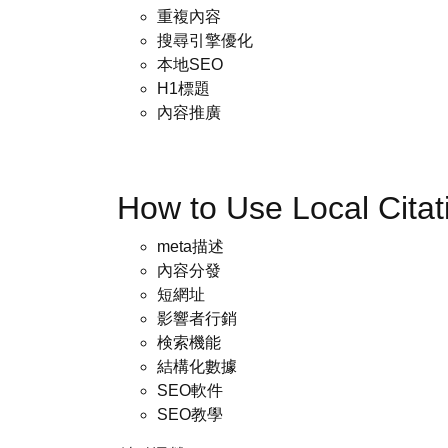
重複內容
搜尋引擎優化
本地SEO
H1標題
內容推廣
How to Use Local Cit
meta描述
內容分發
短網址
影響者行銷
検索機能
結構化數據
SEO軟件
SEO教學