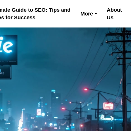
mate Guide to SEO: Tips and
About
More
es for Success
Us