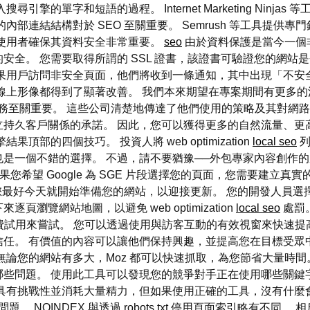
擎的單字和短語的過程。 Internet Marketing Ninj
內部連結結構對於 SEO 至關重要。 Semrush 等工具提供
的使用者確保其資料安全非常重要。
seo
由於資料保護是當今一個
安全。 您需要取得所謂的 SSL 證書，該證書可驗證您的網站
如果用戶訪問非安全頁面，他們將收到一條通知，其中出現「不安
線上形像都得到了顯著改善。 我們本來期望在專案期間有更多的
imization 服務至關重要。 這些公司清楚地傳達了他們使用的策略
持久客戶關係的承諾。 因此，您可以獲得更多的自然流量、更
頂部的四個技巧。 投資人將 web optimization
local seo
列
是一個不錯的選擇。 不過，請不要猶豫──外包專家內容創作的
果您希望 Google 為 SGE 片段選擇您的頁面，您需要建立真
，但您最好今天就開始準備您的網站，以迎接更新。 您的開發人員
覽網站地圖，以避免 web optimization
local seo
處罰。
免費試用來嘗試。 您可以透過使用與訪客互動的有效視窗來快速提
任。 有價值的內容可以讓他們保持興趣，並提高您在目標受眾
無論您的網站有多大，Moz 都可以快速抓取，為您節省大量時
些問題。 使用此工具可以發現您的競爭對手正在使用哪些關鍵
具有挑戰性並消耗大量精力，但如果使用正確的工具，沒有什麼會成
。 NOINDEX 與透過 robots.txt 停用頁面索引略有不