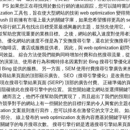
如果您正在尋找用於數位行銷的連結跟踪，您可以隨時嘗試 Rebrand
e optimization 工具包，旨在使大型網站的技術 web optimiz
h 目前擁有市場上最大的關鍵字庫，如果您希望獲得更高的 search
內容行銷工具包找出目標受眾最感興趣的主題，並預先使用它。
並幫助您實現重要的業務目標。 之後，網站的載入速度對使用者
動。 優化網站的速度不僅是為了安撫搜尋引擎，還在於安撫搜尋
、書店或服務提供者。 因此，與 web optimization 顧問
on 工作可以產生協同效益。 綜合方法使我們能夠同時增加付費和自然搜尋流
ogle 的演算法、使用者行為和獨特排名因素對於 Bing 搜尋引
Bing 提供的服務。 另一方面，SEM 使用付費搜尋引擎廣告來推
在搜尋結果頁面的頂部顯示廣告。 SEO（搜尋引擎優化）是改
出現在搜尋引擎結果頁面 (SERP) 頂部的廣告付費。 正確準
阻礙彼此在搜尋引擎中的位置。 當您開始建立網站並選擇關鍵
總而言之，他們不僅幫助我們實現了，而且超出了我們的預期目標
許競爭對手的網站上有一些關於您的目標行業的令人興奮的主題
imization 文案規則進行寫作，您可以排名在激發它的文字之
 線上發布的 web optimization 友善內容應基於關鍵字研究。 您可
示每個關鍵字的每月搜尋次數。 搜尋引擎行銷是透過搜尋引擎結果頁