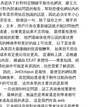
as 等工具提供了針對特定關鍵字最佳化網頁、建立元
專門針對內部連結問題的報告，幫助您優化網站內的
非常眾所周知且熱議的話題，因此必須非常小心
是否安全。 順便說一句，除了儲存之外，幾乎所
全」文本，用戶只有在重新確認後才能訪問他們
溝通，但事實是結果不言而喻。 選擇重視透明
及其對網路效能的影響。 他們還確保使用公認的最佳實
高的轉換率和更好的線上可信度。 以下是改善
為第四大最賺錢的投資報酬率。 如果您不想在
成本肯定會比現在更高。 從邏輯上講，這種趨
實的內容。 權威由 EEAT 來體現——專業知識、經
選擇此操作可能是有原因的，但您需要了解原因。
 因此，JetOctopus 是最快、最便宜的網站爬
高轉換率。 當您開始透過電子郵件活動與他們
中的可信度。 這些表單的主要目的是新增
間。 一旦偵測到特定問題，該工具就會按重要性
字。 最棒的是，無論您是專家還是初學者都可
為這樣的承諾。 這是我們作為 web
同。 相反，它表明該頁面對於搜尋引擎來說並不那麼重