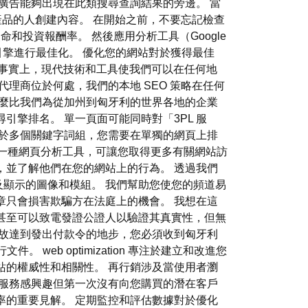
的廣告能夠出現在此類搜尋查詢結果的旁邊。 當
產品的人創建內容。 在開始之前，不要忘記檢查
的使命和投資報酬率。 然後應用分析工具（Google
針對搜尋引擎進行最佳化。 優化您的網站對於獲得最佳
關重要，但事實上，現代技術和工具使我們可以在任何地
理商位於何處，我們的本地 SEO 策略在任何
什麼比我們為從加州到匈牙利的世界各地的企業
擎排名。 單一頁面可能同時對「3PL 服
對於多個關鍵字詞組，您需要在單獨的網頁上排
cs 是一種網頁分析工具，可讓您取得更多有關網站訪
，並了解他們在您的網站上的行為。 透過我們
及顯示的圖像和模組。 我們幫助您使您的頻道易
章只會損害欺騙方在法庭上的機會。 我想在這
甚至可以致電發證公證人以驗證其真實性，但無
故達到發出付款令的地步，您必須收到匈牙利
eb optimization 專注於建立和改進您
站的權威性和相關性。 再行銷涉及當使用者瀏
服務感興趣但第一次沒有向您購買的潛在客戶
資回報率的重要見解。 定期監控和評估數據對於優化