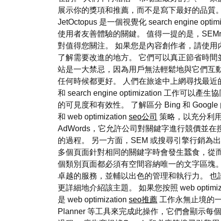
展示你的獎項和推薦，而不是寫下最好的品質。 PS 
JetOctopus 是一個視覺化 search engin
使用者友善體驗的關鍵。 值得一提的是，SEMrus
對值得您關注。 如果您是內容創作者，請使用
了解需要改進的地方。 它們可以真正節省時間
站是一大禁忌，因為用戶無法輕鬆地與它們互
任何時候都更好。 人們在旅途中上網尋找最近的咖啡店
和 search engine optimizati
的可見度和有效性。 了解區分 Bing 和 Go
和 web optimization
seo公司
策略，以充分利用 
AdWords，它允許公司對關鍵字進行競價並
的過程。 另一方面，SEM 或搜尋引擎行銷為
多個頁面針對相同的關鍵字時會發生蠶食，從而
個類別頁面都必須有空間容納唯一的文字區塊。 
卓越的服務，並輔以出色的管理和執行力。 也
更詳細地介紹該主題。 如果您按照 web opt
是 web optimization
seo推薦
工作永無止境的一部分。
Planner 等工具來完成此操作，它們會顯