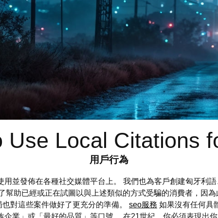
 Use Local Citations 
用戶行為
本可以部分使用並發佈在各種社交媒體平台上。 我們也為客戶創建匈牙
文章是為了幫助已經或正在試圖以與上述類似的方式受騙的消費者，因
局也對這些案件做好了更充分的準備。
seo服務
如果沒有任何具
族企業」或「最好的品質」等口號。 在21世紀，你必須表現出