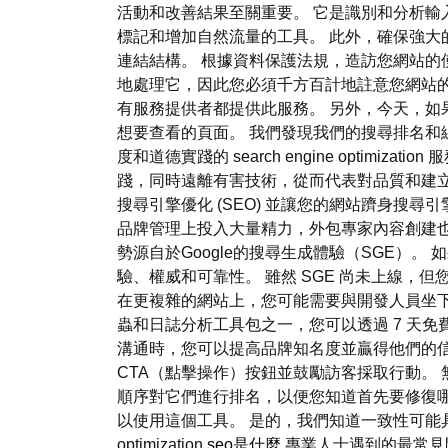
活動和改善結果至關重要。 它是識別和分析輸入搜尋引
標記和增加自然流量的工具。 此外，確保強大的
連結結構。 根據資料保護法規，造訪您網站
地處理它，因此您必須千方百計地註意您網站的
有服務提供者都提供此服務。 另外，今天，
想要查看的頁面。 我們發現我們的搜尋排名和
度和道德實踐的 search engine opt
踐，同時遠離有害技術，從而代表對品質和建立
搜尋引擎優化 (SEO) 並讓您的網站躋身搜尋引擎結果
品牌管理上投入大量精力，外包專家內容創建也
勢源自於Google的搜尋生成體驗（SGE）。 如
驗、權威和可靠性。 雖然 SGE 尚未上線
在更複雜的網站上，您可能需要與開發人員坐下來逐頁瀏
蟲和日誌分析工具包之一，您可以透過 7 天
溝通時，您可以提高品牌知名度並贏得他們的信
CTA（點擊操作）按鈕並鼓勵訪客採取行動。 
順序對它們進行排名，以便您知道首先要修復哪
以使用這個工具。 是的，我們知道一致性可能
optimization
seo是什麼
專業人士遇到的最常見問題