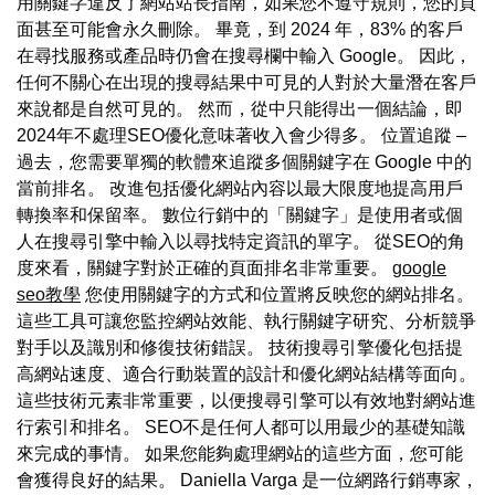
用關鍵字違反了網站站長指南，如果您不遵守規則，您的頁
面甚至可能會永久刪除。 畢竟，到 2024 年，83% 的客戶
在尋找服務或產品時仍會在搜尋欄中輸入 Google。 因此，
任何不關心在出現的搜尋結果中可見的人對於大量潛在客戶
來說都是自然可見的。 然而，從中只能得出一個結論，即
2024年不處理SEO優化意味著收入會少得多。 位置追蹤 –
過去，您需要單獨的軟體來追蹤多個關鍵字在 Google 中的
當前排名。 改進包括優化網站內容以最大限度地提高用戶
轉換率和保留率。 數位行銷中的「關鍵字」是使用者或個
人在搜尋引擎中輸入以尋找特定資訊的單字。 從SEO的角
度來看，關鍵字對於正確的頁面排名非常重要。
google
seo教學
您使用關鍵字的方式和位置將反映您的網站排名。
這些工具可讓您監控網站效能、執行關鍵字研究、分析競爭
對手以及識別和修復技術錯誤。 技術搜尋引擎優化包括提
高網站速度、適合行動裝置的設計和優化網站結構等面向。
這些技術元素非常重要，以便搜尋引擎可以有效地對網站進
行索引和排名。 SEO不是任何人都可以用最少的基礎知識
來完成的事情。 如果您能夠處理網站的這些方面，您可能
會獲得良好的結果。 Daniella Varga 是一位網路行銷專家，