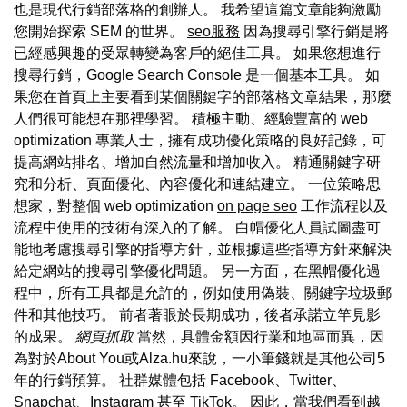
也是現代行銷部落格的創辦人。 我希望這篇文章能夠激勵
您開始探索 SEM 的世界。
seo服務
因為搜尋引擎行銷是將
已經感興趣的受眾轉變為客戶的絕佳工具。 如果您想進行
搜尋行銷，Google Search Console 是一個基本工具。 如
果您在首頁上主要看到某個關鍵字的部落格文章結果，那麼
人們很可能想在那裡學習。 積極主動、經驗豐富的 web
optimization 專業人士，擁有成功優化策略的良好記錄，可
提高網站排名、增加自然流量和增加收入。 精通關鍵字研
究和分析、頁面優化、內容優化和連結建立。 一位策略思
想家，對整個 web optimization
on page seo
工作流程以及
流程中使用的技術有深入的了解。 白帽優化人員試圖盡可
能地考慮搜尋引擎的指導方針，並根據這些指導方針來解決
給定網站的搜尋引擎優化問題。 另一方面，在黑帽優化過
程中，所有工具都是允許的，例如使用偽裝、關鍵字垃圾郵
件和其他技巧。 前者著眼於長期成功，後者承諾立竿見影
的成果。
網頁抓取
當然，具體金額因行業和地區而異，因
為對於About You或Alza.hu來說，一小筆錢就是其他公司5
年的行銷預算。 社群媒體包括 Facebook、Twitter、
Snapchat、Instagram 甚至 TikTok。 因此，當我們看到越