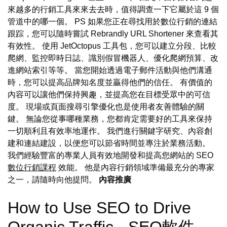
來越多的行銷工具來來去去時，值得調查一下它屬於這 9 個
管道中的哪一個。 PS 如果您正在尋找用於數位行銷的連結
跟踪，您可以隨時嘗試 Rebrandly URL Shortener 來查看其
有效性。 使用 JetOctopus 工具包，您可以建立分段、比較
爬網、監控即時日誌、識別假冒機器人、優化爬網預算、改
進網站索引等等。 當您開始透過電子郵件活動與他們溝通
時，您可以提高品牌知名度並贏得他們的信任。 有價值的
內容可以讓他們保持興趣，並提高您在目標受眾中的可信
度。 現場或頁面搜尋引擎優化也是使用者友善體驗的關
鍵。 無論您從事哪種業務，您都肯定需要好的工具來保持
一切順利且有效率地運作。 我們進行關鍵字研究、內容創
建和連結建設，以便您可以節省時間並專注於業務活動。
我們經驗豐富的專業人員有效地開發和提高您網站的 SEO
數位行銷課程
效能。 他是內容行銷領域準備最充分的專家
之一，請隨時向他提問。
內容推廣
How to Use SEO to Drive
Organic Traffic - SEO軟件