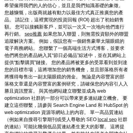
希望僱用我們的人的信心，並且是我們知識基礎的象徵。
您越慷慨，出版商就越有動力以最佳方式真正推廣您的產
品。 請記住，這裡實現的投資回報 (ROI) 超出了初始銷售
額。 您可以接觸新客戶，並可以一次又一次地向他們進行
再行銷。
seo推薦
如果您加入聯盟，則無需投資額外的聯盟
追蹤解決方案。 例如，假設您有一個銷售豪華太陽眼鏡的
電子商務網站。 您聯繫了一個高端生活方式博客，並要求
他們將您的產品納入其“節日必備品”綜述中，並在其網站上
提供“點擊購買”鏈接。 您的產品將被更多的受眾看到並到達
您的目標市場，這將增加您的銷售機會，並且部落格所有者
將獲得每售出一副太陽眼鏡的佣金。 無論是內容豐富的部
落格文章還是內容豐富的案例研究，請確保您的內容引人入
勝且資訊豐富。 與其他網站建立聯繫並成為 web
optimization 社群的一部分可以帶來更多連結建立機會。 要
建立這些聯繫，請參與 Search Engine Land 和 HubSpot 的
web optimization 資源等網站上的內容。 單一高品質連結
（例如來自搜尋引擎期刊或受人尊敬的 SEO
local seo
社群
的連結）可能比幾個低品質連結產生更大的影響。 這將提