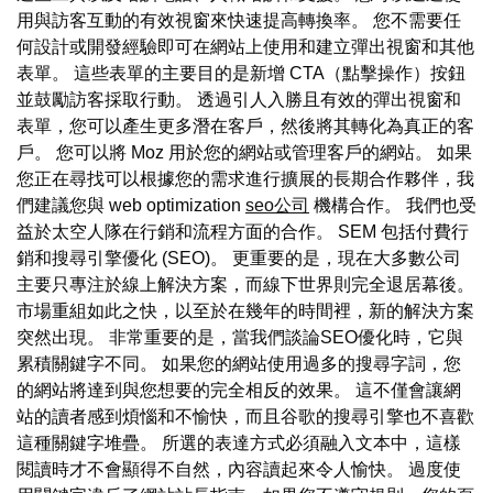
用與訪客互動的有效視窗來快速提高轉換率。 您不需要任
何設計或開發經驗即可在網站上使用和建立彈出視窗和其他
表單。 這些表單的主要目的是新增 CTA（點擊操作）按鈕
並鼓勵訪客採取行動。 透過引人入勝且有效的彈出視窗和
表單，您可以產生更多潛在客戶，然後將其轉化為真正的客
戶。 您可以將 Moz 用於您的網站或管理客戶的網站。 如果
您正在尋找可以根據您的需求進行擴展的長期合作夥伴，我
們建議您與 web optimization
seo公司
機構合作。 我們也受
益於太空人隊在行銷和流程方面的合作。 SEM 包括付費行
銷和搜尋引擎優化 (SEO)。 更重要的是，現在大多數公司
主要只專注於線上解決方案，而線下世界則完全退居幕後。
市場重組如此之快，以至於在幾年的時間裡，新的解決方案
突然出現。 非常重要的是，當我們談論SEO優化時，它與
累積關鍵字不同。 如果您的網站使用過多的搜尋字詞，您
的網站將達到與您想要的完全相反的效果。 這不僅會讓網
站的讀者感到煩惱和不愉快，而且谷歌的搜尋引擎也不喜歡
這種關鍵字堆疊。 所選的表達方式必須融入文本中，這樣
閱讀時才不會顯得不自然，內容讀起來令人愉快。 過度使