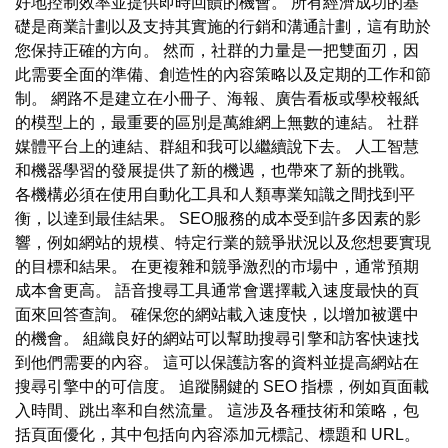
好地控制效率並提供即時回饋的機會。 所有經濟成功的基
礎是商業計劃以及支持其實施的行銷和溝通計劃，這有助於
您保持正確的方向。 然而，社群的力量是一把雙面刃，因
此需要全面的準備、創造性的內容策略以及定期的工作和節
制。 網路不是建立在小冊子、海報、廣告看板或學校報紙
的模型上的，最重要的區別是萬維網上無數的連結。 社群
媒體平台上的連結、群組和我可以繼續說下去。 人工智慧
和機器學習的發展提供了新的機遇，也帶來了新的挑戰。
各機構必須在使用自動化工具和人類專業知識之間找到平
衡，以達到最佳結果。 SEO服務的成本受到許多因素的影
響，例如網站的規模、特定行業的競爭狀況以及您想要實現
的目標和結果。 在更複雜和競爭激烈的市場中，通常預期
成本會更高。 語音搜尋工具通常會選擇載入速度最快的頁
面來回答查詢。 確保您的網站載入速度快，以增加被選中
的機會。 組織良好的網站可以幫助搜尋引擎和訪客快速找
到他們需要的內容。 這可以保護訪客的資料並提高網站在
搜尋引擎中的可信度。 追蹤關鍵的 SEO 指標，例如頁面載
入時間、跳出率和自然流量。 這涉及各種技術和策略，包
括頁面優化，其中包括向內容添加元標記、標題和 URL。