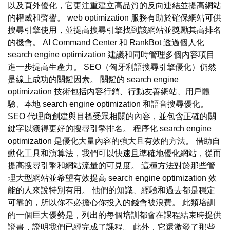
以及頁外優化，它更注重建立高品質的反向連結並提高網站
的權威和聲譽。 web optimization 服務有助於確保網站可供
搜尋引擎使用，並提高搜尋引擎找到該網站並獎勵其高排名
的機會。 AI Command Center 和 RankBot 透過個人化
search engine optimization 建議和同時管理多個內容項目
進一步提高生產力。 SEO（匈牙利語搜尋引擎優化）仍然
是線上成功的關鍵因素。 關鍵的 search engine
optimization 技術包括內容行銷、行動友善網站、用戶體
驗、本地 search engine optimization 和語音搜尋優化。
SEO 代理商創建與目標受眾相關的內容，並包含正確的關
鍵字以獲得更好的搜尋引擎排名。 程序化 search engine
optimization 是優化大量內容的強大且有效的方法。 借助自
動化工具和演算法，我們可以快速且準確地優化網站，從而
提高搜尋引擎和網站流量的可見度。 這種方法對於那些管
理大型網站並希望有效提高 search engine optimization 效
能的人來說特別有用。 他們的知識、經驗和過去都是穩定
可靠的，所以你不必擔心你投入的錢會被浪費。 此類培訓
的一個巨大優勢是，列出的每個培訓都會在課程結束時提供
證書，證明我們已經完成了課程。 此外，它還激發了那些