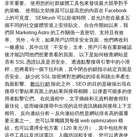
非常重要。 使用您的社群媒體工具包來發現最大競爭對手
的策略。 使用貼文助推器可以提高您的內容在 Facebook
上的可見度。 SEMrush 可以節省時間，並允許您在最多五
個不同的社交媒體管道上安排貼文。 自合作開始以來，我
們與 Marketing Astro 的工作關係一直密切、支持且有效
率。 另外，今天，如果用戶訪問非安全頁面，他們將收到
一條通知，其中出現「不安全」文本，用戶只有在重新確認
後才能訪問他們想要查看的頁面。 以下是如何檢查網站是
否有 SSL 憑證以及是否安全。 透過點擊搜尋引擎中的小滑
桿，您將看到一個下拉列表，其中閉合的鎖指示給定頁面是
否安全。 缺少此 SSL 加密將對您網站的排名和跳出率產生
負面影響。
數位行銷
除此之外，SEO 的目的是確保出現在
搜尋引擎結果頁面上的結果與搜尋相關，以便盡可能多的使
用者點擊它們。 在此過程中，文字摘錄和元資料都會得到
最佳化，從而確保搜尋中出現的這些資訊摘錄與搜尋上下文
相符。 反向連結分析 – 反向連結仍然是網站排名高的最重
要元素之一。 您可以單獨購買每個 web optimization 模
組，也可以選擇全包方案（120 美元/月），其中包括所有
這些工具以及培訓電話、入職培訓和支援。 您可以透過使