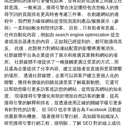
高您網站的搜尋引擎優化結果，並有助於在讀者之間建立社
群意識。 一般來說，搜尋引擎在決定哪些包含您輸入的搜
尋字詞的頁面排名更高時會考慮三件事。 在創建網站的過
程中，我們努力確保網站從登陸頁面到產品/服務展示（參
與）一直到結帳全程陪伴訪客。 目前，只有前者有意義，
任何自動化內容，例如由 search engine optimization 提交
者或混合器產生的內容，正如我已經提到的，都可能適得其
反。 此後，此類努力對網站連結配置的影響將逐漸消失。
社群媒體平台為企業提供了展示和推廣其業務和網站的場
所。 社群媒體不僅提供了一種接觸更廣泛受眾的方式，而
且還為企業提供了分享內容、建立追隨者並直接與受眾聯繫
的場所。 透過社群媒體，企業可以與客戶建立更個人化的
聯繫，獲得有價值的回饋並讓受眾了解最新動態。 它還可
以幫助您吸引更多訪客造訪您的網站，從而提高網站的知名
度。 現場搜尋引擎優化有助於增加自然訪客的數量，提高
搜尋引擎的解釋和排名，並透過使用正確的關鍵字吸引更多
有針對性的訪客。 但 SEO 也非常適合為 Facebook 活動提
供重新導向機會。 隨著搜尋引擎行銷、高知縣等組織深入
研究搜尋引擎行銷工程，很明顯，了解 SEO 對於線上成功