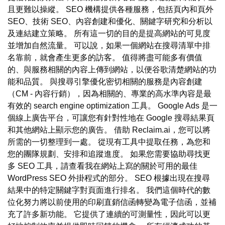
且更難以操縱。 SEO 機構提供各種服務，包括頁內和頁外
SEO、技術 SEO、內容創建和優化、關鍵字研究和分析以
及連結建立策略。 所有這一切的目的是提高網站的可見度
並增加自然流量。 可以說，如果一個網站在搜尋清單中排
名靠前，就會產生更多的訪客。 值得將盡可能多有價值
的、與服務相關的內容上傳到網站，以便谷歌清楚網站的功
能和品質。 與搜尋引擎優化密切相關的服務是內容創建
（CM - 內容行銷），因為相關的、專業的高水準內容是最
有效的 search engine optimization 工具。 Google Ads 是一
個線上廣告平台，可讓您有針對性地在 Google 搜尋結果頁
和其他網站上顯示您的廣告。 借助 Reclaim.ai，您可以將
所需的一切整理到一處。 從現有工具中提取任務，為您和
您的團隊規劃、安排和追蹤進度。 如果您需要協助尋找更
多 SEO 工具，請查看我在網站上寫的關於可用的最佳
WordPress SEO 外掛程式的部分。 SEO 根據出現在搜尋
結果中的特定關鍵字對頁面進行排名。 我們這個時代的數
位化努力將以前使用的印刷直銷信函轉變為電子信函，並補
充了許多新功能。 它提供了連續的可測量性，因此可以更