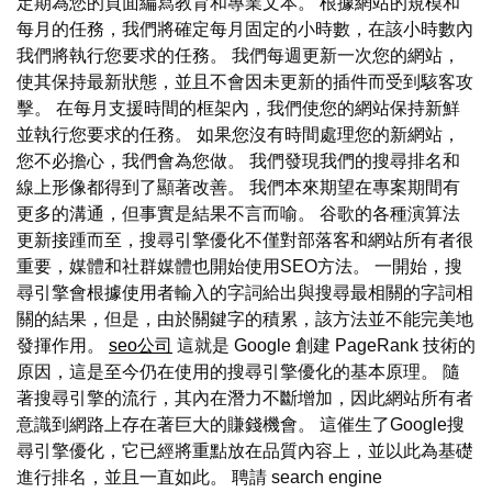
定期為您的頁面編寫教育和專業文本。 根據網站的規模和
每月的任務，我們將確定每月固定的小時數，在該小時數內
我們將執行您要求的任務。 我們每週更新一次您的網站，
使其保持最新狀態，並且不會因未更新的插件而受到駭客攻
擊。 在每月支援時間的框架內，我們使您的網站保持新鮮
並執行您要求的任務。 如果您沒有時間處理您的新網站，
您不必擔心，我們會為您做。 我們發現我們的搜尋排名和
線上形像都得到了顯著改善。 我們本來期望在專案期間有
更多的溝通，但事實是結果不言而喻。 谷歌的各種演算法
更新接踵而至，搜尋引擎優化不僅對部落客和網站所有者很
重要，媒體和社群媒體也開始使用SEO方法。 一開始，搜
尋引擎會根據使用者輸入的字詞給出與搜尋最相關的字詞相
關的結果，但是，由於關鍵字的積累，該方法並不能完美地
發揮作用。
seo公司
這就是 Google 創建 PageRank 技術的
原因，這是至今仍在使用的搜尋引擎優化的基本原理。 隨
著搜尋引擎的流行，其內在潛力不斷增加，因此網站所有者
意識到網路上存在著巨大的賺錢機會。 這催生了Google搜
尋引擎優化，它已經將重點放在品質內容上，並以此為基礎
進行排名，並且一直如此。 聘請 search engine