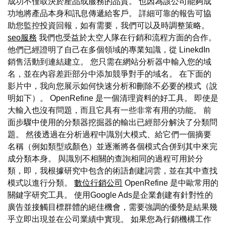
成功不僅取決於產品或服務的品質。 也因為該公司能夠成
功地將產品本身和訊息傳遞給客戶。 詳細可靠的報告可協
助您監控投資回報，如有需要，我們可以及時調整策略。
seo服務
我們也受益於太空人隊在行銷和流程方面的合作。
他們已經證明了自己在多個領域的專業知識，從 LinekdIn
銷售活動到連結建立。 您只需在網站分析器中輸入您的域
名，並在內容差距部分中添加競爭對手的域名。 在下面的
影片中，我向您展示如何快速分析和刪除不必要的模式（說
明如下）。 OpenRefine 是一個清理資料的好工具。 即使是
大輸入也沒有問題，而且它具有一些非常有用的功能。 前
面步驟中使用的分類器挖掘器的輸出已經部分解決了分類問
題。 然後透過在分析過程中識別大模式、給它們一個摘要
名稱（例如類型或顏色）並逐漸將各個模式合併到其中來完
成分類本身。 與識別不相關的查詢相同的過程可用於分
類，即，我根據研究中包含的術語創建詞雲，並在其中查找
模式以進行分類。
數位行銷公司
OpenRefine 是中歐常用的
關鍵字研究工具。 使用Google Ads是企業創建有針對性的
廣告並接觸目標群體的絕佳機會，需要強調的優勢是結果幾
乎立即出現並在公司業績中實現。 如果您為行銷機構工作