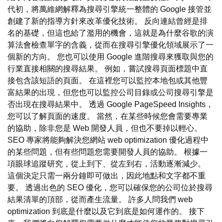
代初，將萬維網解釋為搜尋引擎統一整體的 Google 接管並
創建了新的指導方針來改革優化技術。 反向連結曾經是排
名的基礎，但這也給了濫用的機會，這就是為什麼谷歌的演
算法會檢查單字的含義，從而在搜尋引擎優化領域展示了一
個新的方向。 您也可以使用 Google 進階搜尋來獲取與您的
行業直接相關的搜尋結果。 例如，嘗試搜尋頁面標題中直
接包含該短語的頁面。 在這裡您可以監控本地包或其他豐
富結果的出現，但您也可以監控公司目錄或公司搜尋引擎是
否出現在搜尋結果中。 透過 Google PageSpeed Insights，
您可以了解頁面的速度。 當然，在某些時候您會需要專業
的協助，除非您是 Web 開發人員，但也不要掉以輕心。
SEO 專家將能夠解決您網站 web optimization 優化過程中
的某些問題，但有些問題您需要開發人員的協助。 根據一
項眼球追蹤研究，從上到下、從左到右，活動逐漸減少。
這個決定只需一兩分鐘即可做出，因此地點和文字都不重
要。 透過出色的 SEO 優化，您可以確保您的公司位於搜尋
結果清單的頂部，從而產生流量。 許多人問我們 web
optimization 到底是什麼以及它到底是如何運作的。 接下