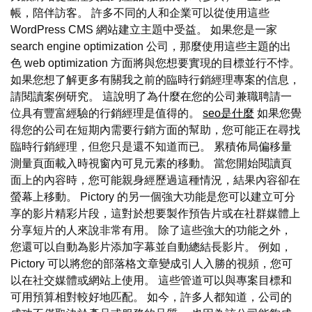
帳，陪伴訪客。 許多不同的人和企業可以從使用這些
WordPress CMS 網站建立主題中受益。 如果您是一家
search engine optimization 公司，那麼使用這些主題的出
色 web optimization 方面將與您想要實現的目標並行不悖。
如果您想了解更多有關我之前的臨時行銷經理專案的信息，
請閱讀案例研究。 這說明了為什麼在您的公司兼職聘請一
位具有豐富經驗的行銷經理是值得的。
seo是什麼
如果您覺
得您的公司在短期內需要行銷方面的幫助，您可能正在尋找
臨時行銷經理，但您只是還不知道而已。 累積佈局偏移量
測量頁面載入時視窗內可見元素的移動。 當您開始閱讀頁
面上的內容時，您可能親身經歷過這種情況，結果內容卻在
螢幕上移動。 Pictory 的另一個強大功能是您可以建立可分
享的影片精彩片段，這對於想要製作預告片或在社群媒體上
分享短片的人來說非常有用。 除了這些強大的功能之外，
您還可以自動為影片添加字幕並自動總結長影片。 例如，
Pictory 可以將您的部落格文章變成引人入勝的視頻，您可
以在社交媒體或網站上使用。 這些管道可以與專案目標和
可用預算相對較好地匹配。 如今，許多人都知道，公司的