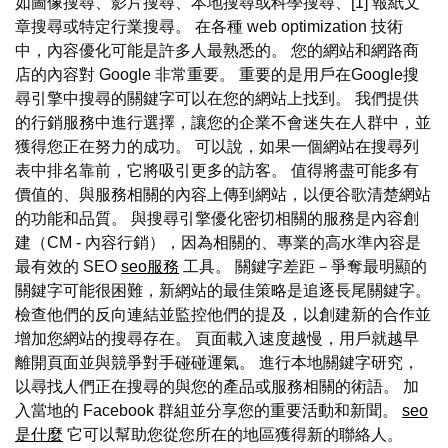
如圖像搜尋、影片搜尋、本地搜尋或科學搜尋、[1] 報紙文
章搜尋或特定行業搜尋。 在各種 web optimization 技術
中，內容優化可能是許多人最熟悉的。 您的網站和網路商
店的內容對 Google 非常重要。 重要的是用戶在Google搜
尋引擎中搜尋的關鍵字可以在您的網站上找到。 我們提供
的行銷服務中進行選擇，讓您的企業不會迷失在人群中，並
獲得您正在努力的成功。 可以說，如果一個網站在搜尋列
表中排名靠前，它將吸引更多的訪客。 值得將盡可能多有
價值的、與服務相關的內容上傳到網站，以便谷歌清楚網站
的功能和品質。 與搜尋引擎優化密切相關的服務是內容創
建（CM - 內容行銷），因為相關的、專業的高水準內容是
最有效的 SEO
seo服務
工具。 關鍵字差距－爭奪最明顯的
關鍵字可能很困難，新網站的最佳策略是追逐長尾關鍵字。
檢查他們的反向連結並監控他們的提及，以創建新的合作並
增加您網站的搜尋存在。 頁面載入速度越慢，用戶就越早
離開頁面並與競爭對手碰碰運氣。 進行本地關鍵字研究，
以尋找人們正在搜尋的與您的產品或服務相關的術語。 加
入當地的 Facebook 群組並分享您的重要活動和新聞。
seo
是什麼
它可以幫助您從您所在的地區獲得新的聯絡人。