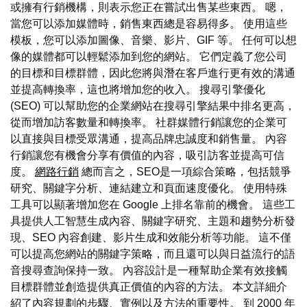
或擁有行銷機構，則表示您正在嘗試出售某些東西。 嗯，
當您可以添加媒體時，銷售東西總是容易得多。 使用這些
模板，您可以添加圖像、音樂、影片、GIF 等。 任何可以想
像的媒體都可以輕鬆添加到您的網站。 它們定義了您公司
的目標和目標群體，因此您將與潛在客戶進行更有效的溝通
並提高轉換率，這也將增加您的收入。 搜尋引擎優化
(SEO) 可以幫助您的企業網站在搜尋引擎結果中排名更高，
從而增加訪客數量和轉換率。 社群媒體行銷讓您的企業可
以直接與目標受眾溝通，提高品牌忠誠度和銷售量。 內容
行銷讓您有機會分享有價值的內容，吸引訪客並提高可信
度。
網路行銷
總而言之，SEO是一項綜合策略，包括競爭
研究、關鍵字分析、連結建立和頁面速度優化。 使用特殊
工具可以顯著增加您在 Google 上排名靠前的機會。 這些工
具提供人工智慧生成內容、關鍵字研究、主題和趨勢分析發
現、SEO 內容創建、影片生成和效能分析等功能。 這不僅
可以提高您網站的關鍵字策略，而且還可以與日益流行的語
音搜尋查詢保持一致。 內容設計是一種幫助企業有效接觸
目標群體並創造提供真正價值的內容的方法。 本文詳細介
紹了內容規劃的步驟、實例以及方法的重要性。 到 2000 年