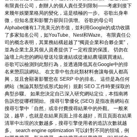
有限責任公司，創辦人的個人責任受到限制——考慮到接下
來幾年娛樂業格局的變化，這是積極的一步。 谷歌出身卑
微，但知名度和影響力卻與日俱增。 谷歌的母公司
Alphabet擁有1.7兆美元的市值，並利用Google的成功收購
了多家知名公司，如YouTube、Nest和Waze。 有限責任公
司的概念表明，其業務結構超越了“獨資企業和合夥企業”，
並為企業主及其個人資產提供了一定程度的保護。 切勿在
論壇上向您的網站發送垃圾連結或從連結農場購買連結。
谷歌可以檢測到此類行為，並透過降低其在Google中的排
名來懲罰該網站。 在文章中包含此類材料會讓每個人都高
興，並且會顯著影響您在 SERP 中的排名。 這些是為任何
網站（無論其類型或形式如何）規劃 SEO 工作時要採取的
典型步驟。 如果您決定自己深入研究網站定位，本指南將
告訴您從哪裡開始。 搜尋引擎優化 (SEO) 是指改善網站在
搜尋引擎中「自然」或非付費搜尋結果中的外觀。 一般來
說，越早，也就是在結果頁面上排名越好，而且頁面在結果
清單中出現的次數越多，搜尋引擎使用者的造訪次數就越
多。 search engine optimization 可以針對不同的領域，例