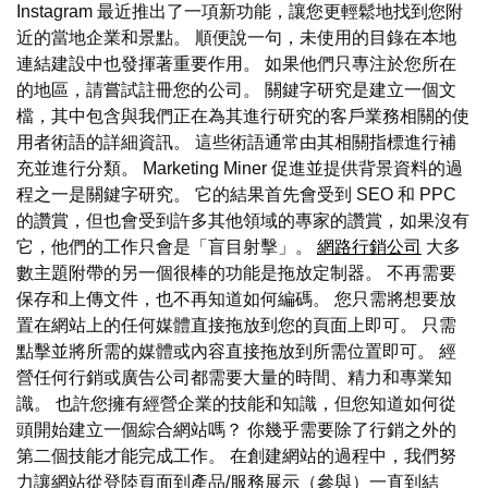
Instagram 最近推出了一項新功能，讓您更輕鬆地找到您附
近的當地企業和景點。 順便說一句，未使用的目錄在本地
連結建設中也發揮著重要作用。 如果他們只專注於您所在
的地區，請嘗試註冊您的公司。 關鍵字研究是建立一個文
檔，其中包含與我們正在為其進行研究的客戶業務相關的使
用者術語的詳細資訊。 這些術語通常由其相關指標進行補
充並進行分類。 Marketing Miner 促進並提供背景資料的過
程之一是關鍵字研究。 它的結果首先會受到 SEO 和 PPC
的讚賞，但也會受到許多其他領域的專家的讚賞，如果沒有
它，他們的工作只會是「盲目射擊」。
網路行銷公司
大多
數主題附帶的另一個很棒的功能是拖放定制器。 不再需要
保存和上傳文件，也不再知道如何編碼。 您只需將想要放
置在網站上的任何媒體直接拖放到您的頁面上即可。 只需
點擊並將所需的媒體或內容直接拖放到所需位置即可。 經
營任何行銷或廣告公司都需要大量的時間、精力和專業知
識。 也許您擁有經營企業的技能和知識，但您知道如何從
頭開始建立一個綜合網站嗎？ 你幾乎需要除了行銷之外的
第二個技能才能完成工作。 在創建網站的過程中，我們努
力讓網站從登陸頁面到產品/服務展示（參與）一直到結