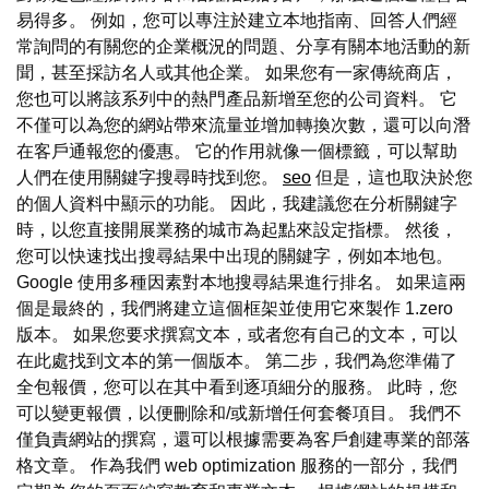
易得多。 例如，您可以專注於建立本地指南、回答人們經
常詢問的有關您的企業概況的問題、分享有關本地活動的新
聞，甚至採訪名人或其他企業。 如果您有一家傳統商店，
您也可以將該系列中的熱門產品新增至您的公司資料。 它
不僅可以為您的網站帶來流量並增加轉換次數，還可以向潛
在客戶通報您的優惠。 它的作用就像一個標籤，可以幫助
人們在使用關鍵字搜尋時找到您。
seo
但是，這也取決於您
的個人資料中顯示的功能。 因此，我建議您在分析關鍵字
時，以您直接開展業務的城市為起點來設定指標。 然後，
您可以快速找出搜尋結果中出現的關鍵字，例如本地包。
Google 使用多種因素對本地搜尋結果進行排名。 如果這兩
個是最終的，我們將建立這個框架並使用它來製作 1.zero
版本。 如果您要求撰寫文本，或者您有自己的文本，可以
在此處找到文本的第一個版本。 第二步，我們為您準備了
全包報價，您可以在其中看到逐項細分的服務。 此時，您
可以變更報價，以便刪除和/或新增任何套餐項目。 我們不
僅負責網站的撰寫，還可以根據需要為客戶創建專業的部落
格文章。 作為我們 web optimization 服務的一部分，我們