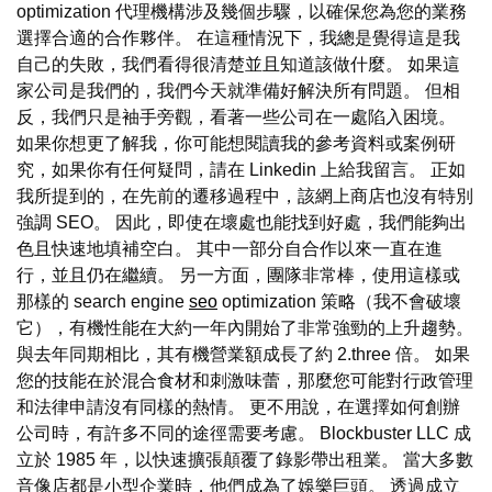
optimization 代理機構涉及幾個步驟，以確保您為您的業務
選擇合適的合作夥伴。 在這種情況下，我總是覺得這是我
自己的失敗，我們看得很清楚並且知道該做什麼。 如果這
家公司是我們的，我們今天就準備好解決所有問題。 但相
反，我們只是袖手旁觀，看著一些公司在一處陷入困境。
如果你想更了解我，你可能想閱讀我的參考資料或案例研
究，如果你有任何疑問，請在 Linkedin 上給我留言。 正如
我所提到的，在先前的遷移過程中，該網上商店也沒有特別
強調 SEO。 因此，即使在壞處也能找到好處，我們能夠出
色且快速地填補空白。 其中一部分自合作以來一直在進
行，並且仍在繼續。 另一方面，團隊非常棒，使用這樣或
那樣的 search engine
seo
optimization 策略（我不會破壞
它），有機性能在大約一年內開始了非常強勁的上升趨勢。
與去年同期相比，其有機營業額成長了約 2.three 倍。 如果
您的技能在於混合食材和刺激味蕾，那麼您可能對行政管理
和法律申請沒有同樣的熱情。 更不用說，在選擇如何創辦
公司時，有許多不同的途徑需要考慮。 Blockbuster LLC 成
立於 1985 年，以快速擴張顛覆了錄影帶出租業。 當大多數
音像店都是小型企業時，他們成為了娛樂巨頭。 透過成立