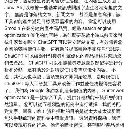
的提升，這是最重要的可發現性指標。 在內容生成方面，
Junia AI可以根據一些基本資訊或關鍵字產生各種有趣的文
字。 無論是部落格文章、新聞文章，甚至是創意寫作，該
工具都能產生滿足目標受眾需求的內容。 當您可以使用
Smodin 在幾分鐘內產生高品質、經過 search engine
optimization 優化的內容時，為什麼要花數小時或數天來對
抗作家禁令呢？ ChatGPT 可以建立網站文案，有效傳達您
企業的獨特價值主張，這有助於提高轉換率和客戶忠誠度。
ChatGPT 可以編寫針對搜尋引擎優化的產品描述並幫助您
銷售產品。 ChatGPT 可以根據搜尋者意圖對關鍵字進行分
析和分類，這有助於針對特定使用者需求優化內容。 不
過，其他人也承認，這項技術才剛開始發展，是時候使用
ChatGPT 等人工智慧工具來改善工作並使任務變得更容易
了。 我們為 Google 和訪客創造有價值的內容。 Surfer web
optimization 是一款綜合工具，提供各種功能來飆升您的自
然流量。 您可以從五種類型的範例中進行選擇，我們將配
對文字、圖像，瞧！ 資料探勘的目的是從太大或太複雜而
無法手動處理的資料集中獲取資訊。 透過資料探勘，我們
可以發現顧客的行為、他們的購物習慣，甚至哪些產品是相