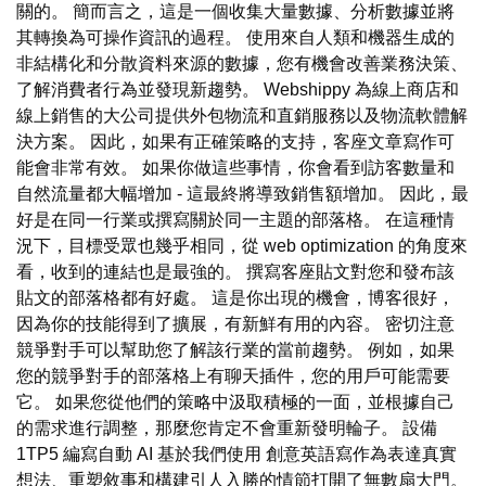
關的。 簡而言之，這是一個收集大量數據、分析數據並將
其轉換為可操作資訊的過程。 使用來自人類和機器生成的
非結構化和分散資料來源的數據，您有機會改善業務決策、
了解消費者行為並發現新趨勢。 Webshippy 為線上商店和
線上銷售的大公司提供外包物流和直銷服務以及物流軟體解
決方案。 因此，如果有正確策略的支持，客座文章寫作可
能會非常有效。 如果你做這些事情，你會看到訪客數量和
自然流量都大幅增加 - 這最終將導致銷售額增加。 因此，最
好是在同一行業或撰寫關於同一主題的部落格。 在這種情
況下，目標受眾也幾乎相同，從 web optimization 的角度來
看，收到的連結也是最強的。 撰寫客座貼文對您和發布該
貼文的部落格都有好處。 這是你出現的機會，博客很好，
因為你的技能得到了擴展，有新鮮有用的內容。 密切注意
競爭對手可以幫助您了解該行業的當前趨勢。 例如，如果
您的競爭對手的部落格上有聊天插件，您的用戶可能需要
它。 如果您從他們的策略中汲取積極的一面，並根據自己
的需求進行調整，那麼您肯定不會重新發明輪子。 設備
1TP5 編寫自動 AI 基於我們使用 創意英語寫作為表達真實
想法、重塑敘事和構建引人入勝的情節打開了無數扇大門。