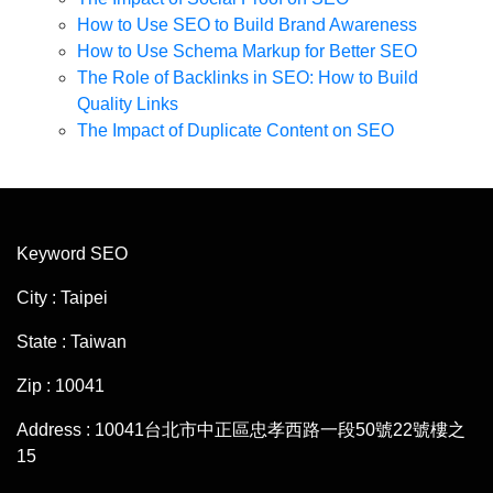
How to Use SEO to Build Brand Awareness
How to Use Schema Markup for Better SEO
The Role of Backlinks in SEO: How to Build
Quality Links
The Impact of Duplicate Content on SEO
Keyword SEO
City : Taipei
State : Taiwan
Zip : 10041
Address : 10041台北市中正區忠孝西路一段50號22號樓之
15