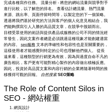
完成各種寫作任務。 流量分析 - 將您的網站流量與競爭對手
進行比較，以了解您的排名。 查看估計總流量、熱門流量
來源、跳出率、頁面停留時間等，以製定您的下一個策略。
透過將我們基於研究的方法與客戶的個人化意見相結合，我
們能夠撰寫引人入勝的高品質文章，在競爭中脫穎而出。
目標受眾使用的術語與提供產品或服務的公司不同的情況經
常發生，因此文案作者總是必須跳過這種現象才能創建適當
的內容。
seo服務
文本的準確性和包容性也是至關重要的，
這樣使用者才能感覺到特定的公司也理解他們個人。 從長
遠來看，這種類型的行銷更為有效，因為與過度自命不凡的
廣告相比，客戶更有可能對精心製作的內容做出積極反應。
因此，投資於高品質文案和內容行銷的企業將隨著時間的推
移獲得可觀的回報。
自然搜索
SEO策略
The Role of Content Silos in
SEO - 網站權重
網頁設計