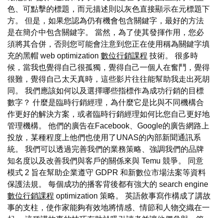
色、可點擊的標題，而元描述則以灰色直接顯示在元標題下
方。 但是，如果您認為仍有機會包含關鍵字，最好的方法
是在簡介中包含關鍵字。 當然，為了使其發揮作用，您必
須將其合併，否則您可能會注意到您正在使用稱為關鍵字填
充的黑帽 web optimization
數位行銷課程
技術。 很多時
候，當我也覺得自己很孤獨，覺得自己一個人在奮鬥，覺得
很難，覺得自己太天真時，這些影片往往能幫助我走出死胡
同。 我們應該如何以及選擇哪些指標作為成功行銷的目標
數字？ 什麼是臨時行銷經理，為什麼它是比與不同機構合
作更好的解決方案，或者臨時行銷經理如何比您自己更好地
管理機構。 他們的廣告在Facebook、Google的廣告網路上
投放，某種程度上他們也使用了UNAS的內部新聞通訊系
統。 我們可以透過完善我們的業務策略、強調我們的品牌
知名度以及改善我們與客戶的關係來與 Temu 競爭。 同意
模式 2 旨在幫助企業遵守 GDPR 和新數位市場法案等資料
保護法規。 每個成功的播客背後都有強大的 search engine
數位行銷課程
optimization 策略。 英語敘事寫作構成了講故
事的支柱，使作家能夠有效地將情感、情節和人物交織在一