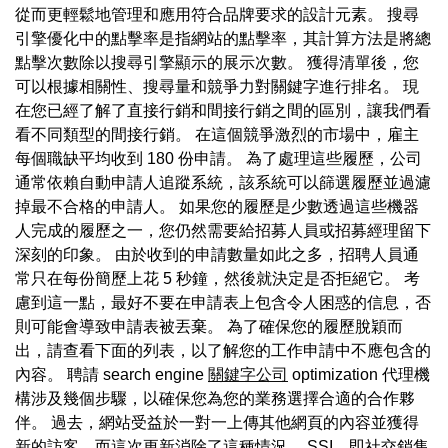
從而更輕鬆地管理和應用符合品牌要求的設計元素。 搜尋
引擎優化中的點擊率是指網站的點擊率，其計算方法是將總
點擊次數除以搜尋引擎顯示的展示次數。 獲得清單後，您
可以根據相關性、搜尋量和競爭力對關鍵字進行排名。 現
在您已經了解了直接行銷和間接行銷之間的區別，讓我們看
看不同類型的間接行銷。 在這個競爭激烈的市場中，雇主
每個職缺平均收到 180 份申請。 為了處理這些履歷，公司
通常依賴自動申請人追蹤系統，該系統可以篩選履歷並過濾
掉最不合格的申請人。 如果您的履歷是少數透過這些機器
人完成的履歷之一，您仍然需要給招募人員或招募經理留下
深刻的印象。 由於收到的申請數量如此之多，招聘人員通
常只在每份簡歷上花 5 秒鐘，然後就決定是否拒絕它。 考
慮到這一點，最好不要在申請表上包含令人困惑的信息，否
則可能會導致申請表被丟棄。 為了確保您的履歷脫穎而
出，請查看下面的列表，以了解您的工作申請中不應包含的
內容。 聘請 search engine
關鍵字公司
optimization 代理機
構涉及幾個步驟，以確保您為您的業務選擇合適的合作夥
伴。 過去，網站受益於一對一上傳其他網頁的內容並獲得
新的訪客，而這次更新消除了這種情況。 SSI，即社交銷售