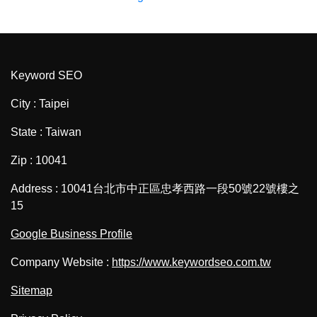
Keyword SEO
City : Taipei
State : Taiwan
Zip : 10041
Address : 10041台北市中正區忠孝西路一段50號22號樓之
15
Google Business Profile
Company Website :
https://www.keywordseo.com.tw
Sitemap