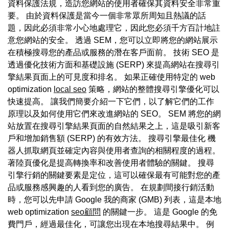
資料保護法規，造訪您網站的使用者確保其資料安全非常重
要。 由於資料保護是當今一個非常眾所周知且熱議的話
題，因此必須非常小心地處理它，因此您必須千方百計地註
意您網站的安全。 透過 SEM，您可以立即將您的網站展示
在積極搜尋您的產品或服務的潛在客戶面前。 技術 SEO 是
透過優化技術方面和基礎設施 (SERP) 來提高網站在搜尋引
擎結果頁面上的可見度和排名。 如果正確使用特定的 web
optimization
local seo
策略，網站的整體搜尋引擎優化可以
快速提高。 讓我們簡要介紹一下它們，以了解它們的工作
原理以及如何使用它們來改進網站的 SEO。 SEM 將您的網
站放置在搜尋引擎結果頁面的自然結果之上，這是吸引新客
戶和增加銷售額 (SERP) 的有效方法。 搜尋引擎最佳化 機
器人抓取網頁並確定內容與使用者查詢的相關程度的過程。
著陸頁優化是提高轉換率和改善使用者體驗的關鍵。 搜尋
引擎行銷的關鍵要素是定位，這可以確保最有可能對您的產
品或服務感興趣的人看到您的廣告。 在規劃間接行銷活動
時，您可以先申請 Google 我的商家 (GMB) 列表，這是本地
web optimization
seo顧問
的關鍵一步。 這是 Google 的免
費門戶，經過最佳化，可讓您出現在本地搜尋結果中。 例