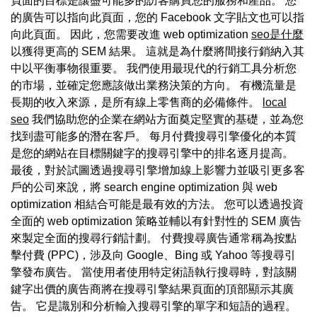
頁面的目標是讓盡可能多的訪客購買您的服務和產品。 您
的廣告可以指向此頁面，您的 Facebook 文字貼文也可以指
向此頁面。 因此，您需要改進 web optimization
seo是什麼
以獲得更高的 SEM 結果。 這就是為什麼將間接行銷納入其
中以平衡事物很重要。 我們使用最現代的行銷工具分析您
的市場，並確定您應該做出業務決策的方向。 有機流量是
長期的收入來源，是所有線上零售商的必備條件。
local
seo
我們協助您的企業在網站方面奠定堅實的基礎，並為您
找到盡可能多的潛在客戶。 每月付費搜尋引擎優化的本質
是您的網站在目標關鍵字的搜尋引擎中的排名逐月提高。
最後，對於試圖透過搜尋引擎增加線上影響力並吸引更多客
戶的公司來說，將 search engine optimization 與 web
optimization 相結合可能是最有效的方法。 您可以透過投資
全面的 web optimization 策略並輔以有針對性的 SEM 廣告
來製定全面的搜尋行銷計劃。 付費搜尋廣告通常稱為按點
擊付費 (PPC)，涉及向 Google、Bing 或 Yahoo 等搜尋引
擎發布廣告。 當使用者使用特定術語執行搜尋時，對該關
鍵字出價的廣告商將在搜尋引擎結果頁面的頂部顯示其廣
告。 它是識別和分析輸入搜尋引擎的單字和短語的過程。