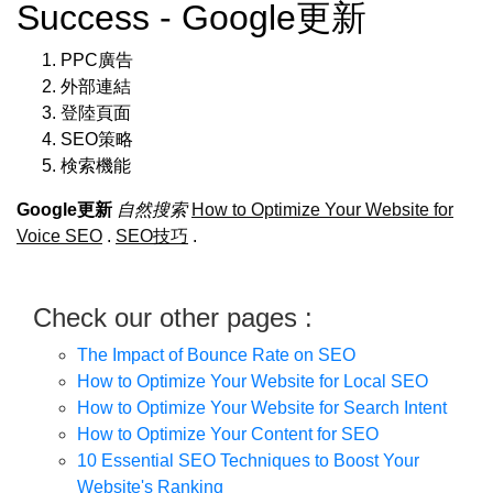
Success - Google更新
PPC廣告
外部連結
登陸頁面
SEO策略
検索機能
Google更新
自然搜索
How to Optimize Your Website for
Voice SEO
.
SEO技巧
.
Check our other pages :
The Impact of Bounce Rate on SEO
How to Optimize Your Website for Local SEO
How to Optimize Your Website for Search Intent
How to Optimize Your Content for SEO
10 Essential SEO Techniques to Boost Your
Website's Ranking