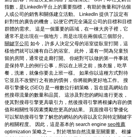
指數，是LinkedIn平台上的重要指標，有助於衡量和評估個
人或公司的銷售和關係建立活動。 LinkedIn 提供了設定有
針對性的廣告的機會，以便它們完全滿足公司的目標和目標
群體的需求。 這是一個重要的區域，在一棟大房子裡，它
通常不是出現在一個地方，而是出現在兩個或三個部分。
關鍵字公司
如今，許多人決定父母的浴室從臥室打開，這
樣他們就可以擁有自己的浴室。 此外，還有一間為兒童預
留的房間，通常從走廊打開。 你絕對可以做的第一件事就
是保持早上的例行公事，所以在上班之前，換衣服，吃早
餐，洗漱，就像你要去上班一樣。 如果你以這種方式對待
它並且不改變行之有效的慣例，你將能夠更好地工作。 搜
尋引擎優化 (SEO) 是一種數位行銷策略，旨在提高網站自
然搜尋流量的數量和品質。 這涉及對您的網站進行更改，
使其對搜尋引擎更具吸引力，然後搜尋引擎將根據內容的價
值和相關性等因素獎勵您更高的結果。 頁面搜尋引擎優化
可以幫助搜尋引擎了解您的網站的內容以及它與特定關鍵字
的相關程度。 因此，這是基本的 search engine
seo推薦
optimization 策略之一，對於增加自然流量至關重要。 根據