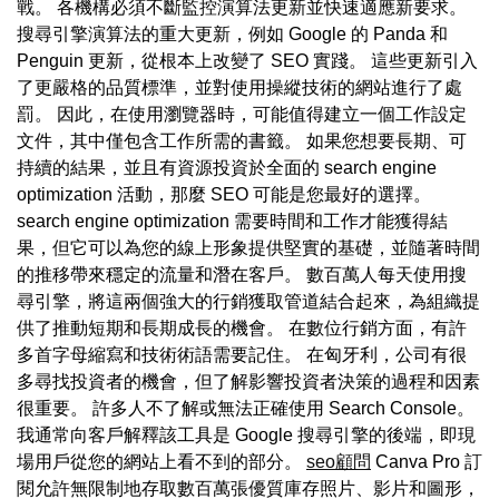
戰。 各機構必須不斷監控演算法更新並快速適應新要求。
搜尋引擎演算法的重大更新，例如 Google 的 Panda 和
Penguin 更新，從根本上改變了 SEO 實踐。 這些更新引入
了更嚴格的品質標準，並對使用操縱技術的網站進行了處
罰。 因此，在使用瀏覽器時，可能值得建立一個工作設定
文件，其中僅包含工作所需的書籤。 如果您想要長期、可
持續的結果，並且有資源投資於全面的 search engine
optimization 活動，那麼 SEO 可能是您最好的選擇。
search engine optimization 需要時間和工作才能獲得結
果，但它可以為您的線上形象提供堅實的基礎，並隨著時間
的推移帶來穩定的流量和潛在客戶。 數百萬人每天使用搜
尋引擎，將這兩個強大的行銷獲取管道結合起來，為組織提
供了推動短期和長期成長的機會。 在數位行銷方面，有許
多首字母縮寫和技術術語需要記住。 在匈牙利，公司有很
多尋找投資者的機會，但了解影響投資者決策的過程和因素
很重要。 許多人不了解或無法正確使用 Search Console。
我通常向客戶解釋該工具是 Google 搜尋引擎的後端，即現
場用戶從您的網站上看不到的部分。
seo顧問
Canva Pro 訂
閱允許無限制地存取數百萬張優質庫存照片、影片和圖形，