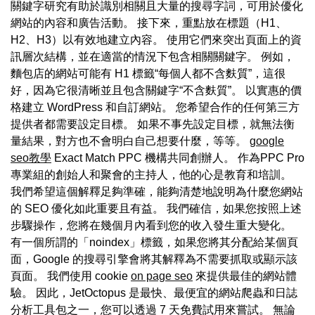
關鍵字研究有助於識別相關且大量的搜尋字詞，可用於優化
網站的內容和廣告活動。 接下來，重點放在標題（H1、
H2、H3）以有效地建立內容。 使用它們來突出頁面上的資
訊層次結構，並在適當的情況下包含相關關鍵字。 例如，
麵包店的網站可能有 H1 標籤“每個人都不含麩質”，這很
好，因為它很清晰並且包含關鍵字“不含麩質”。 以實惠的價
格建立 WordPress 和自訂網站。 您希望合作的任何第三方
提供者都需要設定目標。 如果不事先設定目標，就無法衡
量結果，對方也不會明白自己想要什麼，等等。
google
seo教學
Exact Match PPC 機構共同創辦人。 作為PPC Pro
專業組的創始人和聚會的主持人，他的心是教育和培訓。
我們希望這個解釋足夠準確，能夠清楚地說明為什麼您網站
的 SEO 優化如此重要且有益。 我們確信，如果您按照上述
步驟操作，您將在幾個月內看到您的收入發生重大變化。
有一個所謂的「noindex」標籤，如果您將其分配給某個頁
面，Google 的搜尋引擎會將其解釋為不需要抓取或顯示該
頁面。 我們使用 cookie
on page seo
來提供最佳的網站體
驗。 因此，JetOctopus 是最快、最便宜的網站爬蟲和日誌
分析工具包之一，您可以透過 7 天免費試用來嘗試。 無論