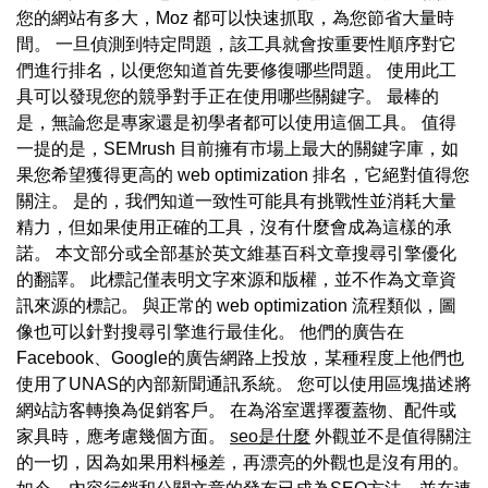
您的網站有多大，Moz 都可以快速抓取，為您節省大量時
間。 一旦偵測到特定問題，該工具就會按重要性順序對它
們進行排名，以便您知道首先要修復哪些問題。 使用此工
具可以發現您的競爭對手正在使用哪些關鍵字。 最棒的
是，無論您是專家還是初學者都可以使用這個工具。 值得
一提的是，SEMrush 目前擁有市場上最大的關鍵字庫，如
果您希望獲得更高的 web optimization 排名，它絕對值得您
關注。 是的，我們知道一致性可能具有挑戰性並消耗大量
精力，但如果使用正確的工具，沒有什麼會成為這樣的承
諾。 本文部分或全部基於英文維基百科文章搜尋引擎優化
的翻譯。 此標記僅表明文字來源和版權，並不作為文章資
訊來源的標記。 與正常的 web optimization 流程類似，圖
像也可以針對搜尋引擎進行最佳化。 他們的廣告在
Facebook、Google的廣告網路上投放，某種程度上他們也
使用了UNAS的內部新聞通訊系統。 您可以使用區塊描述將
網站訪客轉換為促銷客戶。 在為浴室選擇覆蓋物、配件或
家具時，應考慮幾個方面。
seo是什麼
外觀並不是值得關注
的一切，因為如果用料極差，再漂亮的外觀也是沒有用的。