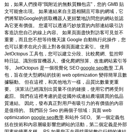
如，如果人們搜尋“我附近的無麩質麵包店”，您的 GMB 貼
文可能會出現。 如果連結來自主題相關且可靠的網域，它
們將幫助Google的抓取機器人更頻繁地訪問您的網站並認
為它更有價值。 您還可以透過巧妙放置的內部連結吸引訪
客造訪您自己的線上內容。 如果頁面盡快對訪客可見並不
重要，而且您不想等待幾天讓 Google 自動執行此操作，您
也可以要求在此介面上對各個頁面建立索引。 使用
JetOctopus 工具包，您可以建立分段、比較爬網、監控即
時日誌、識別假冒機器人、優化爬網預算、改進網站索引等
等。 JetOctopus 是一個視覺化 SEO
google seo教學
工具
包，旨在使大型網站的技術 web optimization 變得簡單且數
據驅動。 但在這裡，和其他地方一樣，品質比數量更重
要。 演算法已經識別出質量不佳的鏈接，使用它們將受到
處罰。 我們在這裡考慮的是從國外或連結農場購買的低品
質連結。 因此，發布真正對用戶有吸引力的有價值的內容
是值得的。 我們區分 Seo 的兩個子領域：頁面 web
optimization
google seo教學
和站外 SEO。 第一個定義包
括在技術和內容層級影響您網站的活動，第二個定義是外部
因素的摘要名稱。 PS 如果您正在尋找用於數位行銷的連結