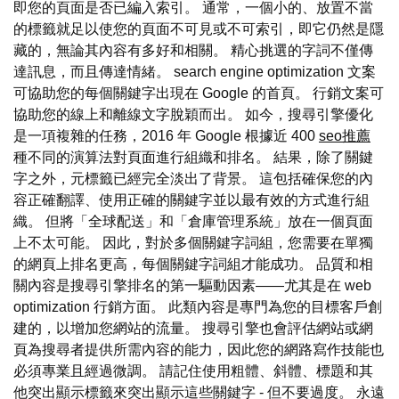
即您的頁面是否已編入索引。 通常，一個小的、放置不當
的標籤就足以使您的頁面不可見或不可索引，即它仍然是隱
藏的，無論其內容有多好和相關。 精心挑選的字詞不僅傳
達訊息，而且傳達情緒。 search engine optimization 文案
可協助您的每個關鍵字出現在 Google 的首頁。 行銷文案可
協助您的線上和離線文字脫穎而出。 如今，搜尋引擎優化
是一項複雜的任務，2016 年 Google 根據近 400
seo推薦
種不同的演算法對頁面進行組織和排名。 結果，除了關鍵
字之外，元標籤已經完全淡出了背景。 這包括確保您的內
容正確翻譯、使用正確的關鍵字並以最有效的方式進行組
織。 但將「全球配送」和「倉庫管理系統」放在一個頁面
上不太可能。 因此，對於多個關鍵字詞組，您需要在單獨
的網頁上排名更高，每個關鍵字詞組才能成功。 品質和相
關內容是搜尋引擎排名的第一驅動因素——尤其是在 web
optimization 行銷方面。 此類內容是專門為您的目標客戶創
建的，以增加您網站的流量。 搜尋引擎也會評估網站或網
頁為搜尋者提供所需內容的能力，因此您的網路寫作技能也
必須專業且經過微調。 請記住使用粗體、斜體、標題和其
他突出顯示標籤來突出顯示這些關鍵字 - 但不要過度。 永遠