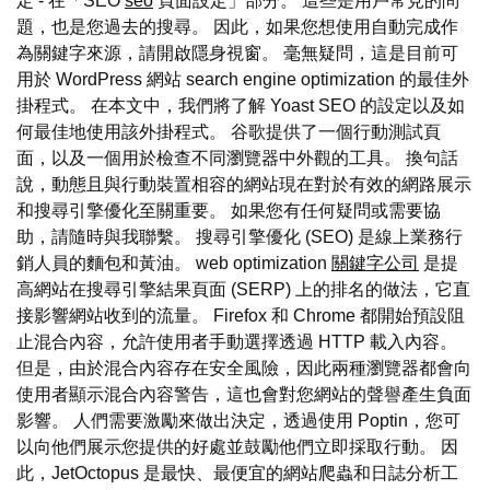
定 - 在「SEO
seo
頁面設定」部分。 這些是用戶常見的問
題，也是您過去的搜尋。 因此，如果您想使用自動完成作
為關鍵字來源，請開啟隱身視窗。 毫無疑問，這是目前可
用於 WordPress 網站 search engine optimization 的最佳外
掛程式。 在本文中，我們將了解 Yoast SEO 的設定以及如
何最佳地使用該外掛程式。 谷歌提供了一個行動測試頁
面，以及一個用於檢查不同瀏覽器中外觀的工具。 換句話
說，動態且與行動裝置相容的網站現在對於有效的網路展示
和搜尋引擎優化至關重要。 如果您有任何疑問或需要協
助，請隨時與我聯繫。 搜尋引擎優化 (SEO) 是線上業務行
銷人員的麵包和黃油。 web optimization
關鍵字公司
是提
高網站在搜尋引擎結果頁面 (SERP) 上的排名的做法，它直
接影響網站收到的流量。 Firefox 和 Chrome 都開始預設阻
止混合內容，允許使用者手動選擇透過 HTTP 載入內容。
但是，由於混合內容存在安全風險，因此兩種瀏覽器都會向
使用者顯示混合內容警告，這也會對您網站的聲譽產生負面
影響。 人們需要激勵來做出決定，透過使用 Poptin，您可
以向他們展示您提供的好處並鼓勵他們立即採取行動。 因
此，JetOctopus 是最快、最便宜的網站爬蟲和日誌分析工