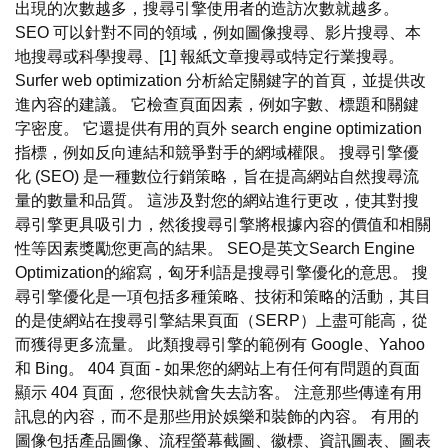
出現的次數越多，搜尋引擎使用者的造訪次數就越多。
SEO 可以針對不同的領域，例如圖像搜尋、影片搜尋、本
地搜尋或科學搜尋、[1] 報紙文章搜尋或特定行業搜尋。
Surfer web optimization 分析給定關鍵字的首頁，並提供改
進內容的建議。 它檢查頁面因素，例如字數、標題和關鍵
字密度。 它還提供有用的頁外 search engine optimization
指標，例如反向連結和競爭對手的網域權限。 搜尋引擎優
化 (SEO) 是一種數位行銷策略，旨在提高網站自然搜尋流
量的數量和品質。 這涉及對您的網站進行更改，使其對搜
尋引擎更具吸引力，然後搜尋引擎將根據內容的價值和相關
性等因素獎勵您更高的結果。 SEO是英文Search Engine
Optimization的縮寫，匈牙利語是搜尋引擎優化的意思。 搜
尋引擎優化是一項包括多種策略、技術和策略的活動，其目
的是使網站在搜尋引擎結果頁面（SERP）上盡可能高，從
而獲得更多流量。 此類搜尋引擎的範例有 Google、Yahoo
和 Bing。 404 頁面 - 如果您的網站上有任何有問題的頁面
顯示 404 頁面，您很快就會失去訪客。 注意那些傳達有用
訊息的內容，而不是那些用於娛樂和裝飾的內容。 有用的
圖像包括產品圖像、流程螢幕截圖、徽標、資訊圖表、圖表