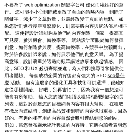
不要為了 web optimization
關鍵字公司
優化而犧牲好的寫
作。 您可能不小心刪除或更改了頁面的策略內容，刪除了
關鍵字，減少了文章數量，並最終改變了頁面的焦點。 如
果您計劃進行搜尋引擎優化，則需要將內容與網站佈局相匹
配。 這使得設計師能夠為他們的內容創造一個家，提高其
可見度、參與機會、轉換率等。 網站設計著眼於如何發揮
創意，如何創造參與度，提高轉換率，在競爭中脫穎而出，
對於許多設計師來說，如何展示他們的創意天賦。 為了提
高意識，設計著重於透過向觀眾講述故事來喚起情感。 因
此，SEO 和 UX 必須齊頭並進，為人們和搜尋引擎提供使
用者體驗。 每個成功企業的背後都有強大的 SEO
seo是什
麼
活動。 但有這麼多的優化工具和技術可供選擇，很難知
道從哪裡開始。 好吧，別再害怕了，因為我有一個想法可
能會有所幫助。 輸入您的熱門術語以獲得相關關鍵字的長
列表，這對於創建您的目標網頁內容有很大幫助。 在獲取
有機反向連結時，創建高品質和獨特的內容也很重要，因為
好的、有趣的和有用的內容自然會吸引連結到您的網站。
例如，當您發布顯示統計數據的內容時，它將向讀者表明您