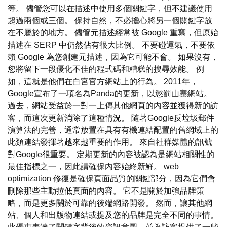
等。 儘管您可以在描述中使用多個關鍵字，但不建議使用
超過兩個或三個。 保持自然，不必擔心將另一個關鍵字放
在不屬於的地方。 儘管元描述經常被 Google 重寫，但原始
描述在 SERP 中仍然佔有很大比例。 不要碰運氣，不要依
賴 Google 為您創建元描述，因為它可能不會。 如果沒有，
您將留下一段優化不佳的程式碼和糟糕的搜尋效能。 例
如，這就是他們在白宮官方網站上的行為。 2011年，
Google宣布了一項名為Panda的更新，以懲罰山寨網站。
過去，網站受益於一對一上傳其他網頁的內容並獲得新的訪
客，而這次更新消除了這種情況。 隨著Google反垃圾郵件
演算法的完善，通常放置在具有有機連結配置的舊網域上的
此類連結發揮著越來越重要的作用。 來自社群媒體的訊號
對Google很重要。 定期更新的內容被認為是網站相關性的
最佳指標之一，因此請確保內容始終新鮮。 web
optimization 修復是確保頁面品質的關鍵部分，因為它們會
刪除那些主動拉低頁面的內容。 它不是關於加強品牌策
略，而是更多關於可靠的後端網路開發。 然而，讓其他網
站、個人和出版物連結或提及您的品牌是完全不同的事情。