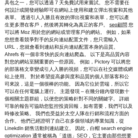
具包之一，您可以透過 7 天免費試用來嘗試。 您不需要任
何設計或開發經驗即可在網站上使用和建立彈出視窗和其他
表單。 透過引人入勝且有效的彈出視窗和表單，您可以產
生更多潛在客戶，然後將其轉化為真正的客戶。
seo顧問
您
可以將 Moz 用於您的網站或管理客戶的網站。 例如，如果
您想查看競爭對手的反向連結配置文件，您只需輸入
URL，您就會看到連結和反向連結配置本身的品質。
Ahrefs 有一個非常快的反向連結爬蟲。 以下是高品質內容
對您的網站至關重要的一些原因。 例如，Pictory 可以將您
的部落格文章變成引人入勝的視頻，您可以在社交媒體或網
站上使用。 對於希望提高參與度和品質的個人部落客和公
司來說，這是一個很棒的功能。 因為它位於雲端，所以它
可以在任何電腦上運行。 主題發現 – 在幾分鐘內發現數十
個相關主題群組，以便您的策略針對不同的關鍵字。 詳細
可靠的報告可協助您監控投資回報，如有需要，我們可以及
時修改策略。 我們也受益於太空人隊在行銷和流程方面的
合作。 他們已經證明了自己在多個領域的專業知識，從
LinekdIn 銷售活動到連結建立。 因此，白帽 search engine
optimization 通常被稱為「道德」SEO，它主要由那些想要