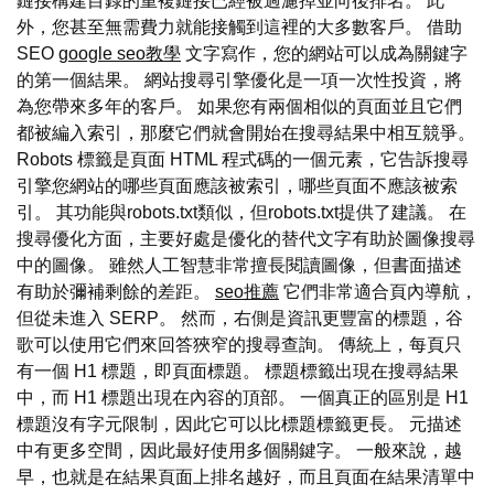
鏈接構建目錄的重複鏈接已經被過濾掉並向後排名。 此
外，您甚至無需費力就能接觸到這裡的大多數客戶。 借助
SEO
google seo教學
文字寫作，您的網站可以成為關鍵字
的第一個結果。 網站搜尋引擎優化是一項一次性投資，將
為您帶來多年的客戶。 如果您有兩個相似的頁面並且它們
都被編入索引，那麼它們就會開始在搜尋結果中相互競爭。
Robots 標籤是頁面 HTML 程式碼的一個元素，它告訴搜尋
引擎您網站的哪些頁面應該被索引，哪些頁面不應該被索
引。 其功能與robots.txt類似，但robots.txt提供了建議。 在
搜尋優化方面，主要好處是優化的替代文字有助於圖像搜尋
中的圖像。 雖然人工智慧非常擅長閱讀圖像，但書面描述
有助於彌補剩餘的差距。
seo推薦
它們非常適合頁內導航，
但從未進入 SERP。 然而，右側是資訊更豐富的標題，谷
歌可以使用它們來回答狹窄的搜尋查詢。 傳統上，每頁只
有一個 H1 標題，即頁面標題。 標題標籤出現在搜尋結果
中，而 H1 標題出現在內容的頂部。 一個真正的區別是 H1
標題沒有字元限制，因此它可以比標題標籤更長。 元描述
中有更多空間，因此最好使用多個關鍵字。 一般來說，越
早，也就是在結果頁面上排名越好，而且頁面在結果清單中