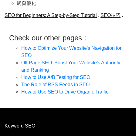
網頁優化
SEO for Beginners: A Step-by-Step Tutorial
.
SEO技巧
.
Check our other pages :
How to Optimize Your Website's Navigation for
SEO
Off-Page SEO: Boost Your Website's Authority
and Ranking
How to Use A/B Testing for SEO
The Role of RSS Feeds in SEO
How to Use SEO to Drive Organic Traffic
Keyword SEO