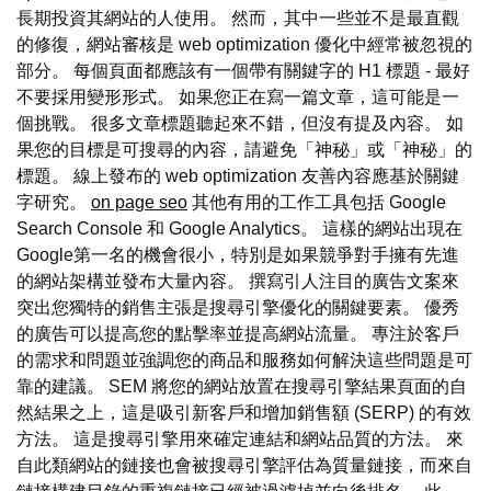
長期投資其網站的人使用。 然而，其中一些並不是最直觀
的修復，網站審核是 web optimization 優化中經常被忽視的
部分。 每個頁面都應該有一個帶有關鍵字的 H1 標題 - 最好
不要採用變形形式。 如果您正在寫一篇文章，這可能是一
個挑戰。 很多文章標題聽起來不錯，但沒有提及內容。 如
果您的目標是可搜尋的內容，請避免「神秘」或「神秘」的
標題。 線上發布的 web optimization 友善內容應基於關鍵
字研究。
on page seo
其他有用的工作工具包括 Google
Search Console 和 Google Analytics。 這樣的網站出現在
Google第一名的機會很小，特別是如果競爭對手擁有先進
的網站架構並發布大量內容。 撰寫引人注目的廣告文案來
突出您獨特的銷售主張是搜尋引擎優化的關鍵要素。 優秀
的廣告可以提高您的點擊率並提高網站流量。 專注於客戶
的需求和問題並強調您的商品和服務如何解決這些問題是可
靠的建議。 SEM 將您的網站放置在搜尋引擎結果頁面的自
然結果之上，這是吸引新客戶和增加銷售額 (SERP) 的有效
方法。 這是搜尋引擎用來確定連結和網站品質的方法。 來
自此類網站的鏈接也會被搜尋引擎評估為質量鏈接，而來自