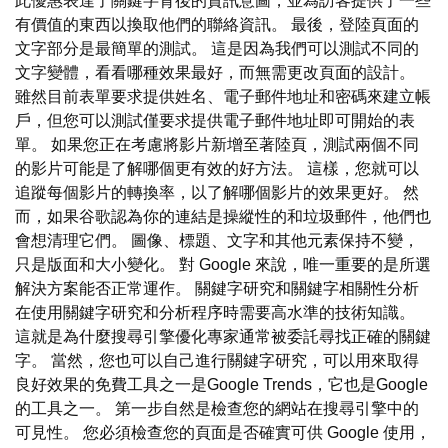
此優惠表達了關鍵字背後的資訊意圖，並為訪客提供了一些
有價值的東西以換取他們的聯絡資訊。 最後，登陸頁面的
文字部分是最簡單的測試。 這是因為我們可以測試不同的
文字變體，看看哪種效果最好，而無需更改頁面的設計。
雖然目前表單要求提供姓名、電子郵件地址和密碼來建立帳
戶，但您可以測試僅要求提供電子郵件地址即可開始的表
單。 如果您正在考慮將影片新增至著陸頁，測試兩個不同
的影片可能是了解哪個更有效的好方法。 這樣，您就可以
追蹤每個影片的轉換率，以了解哪個影片的效果更好。 然
而，如果谷歌認為你的連結是操縱性的和垃圾郵件，他們也
會想清理它們。 圖像、標題、文字和其他元素保持不變，
只是版面和大小變化。 對 Google 來說，唯一重要的是所選
解決方案能否正常運作。 關鍵字研究和關鍵字相關性分析
在使用關鍵字研究和分析程序時需要高水準的技術知識。
這就是為什麼搜尋引擎優化專家通常被委託尋找正確的關鍵
字。 當然，您也可以自己進行關鍵字研究，可以用來取得
良好效果的免費工具之一是Google Trends，它也是Google
的工具之一。 第一步自然是檢查您的網站在搜尋引擎中的
可見性。 您必須檢查您的頁面是否確實可供 Google 使用，