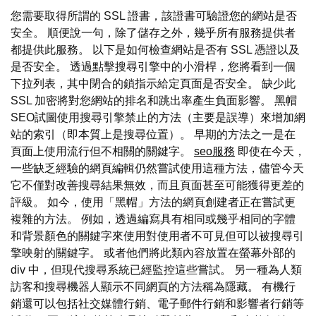
您需要取得所謂的 SSL 證書，該證書可驗證您的網站是否
安全。 順便說一句，除了儲存之外，幾乎所有服務提供者
都提供此服務。 以下是如何檢查網站是否有 SSL 憑證以及
是否安全。 透過點擊搜尋引擎中的小滑桿，您將看到一個
下拉列表，其中閉合的鎖指示給定頁面是否安全。 缺少此
SSL 加密將對您網站的排名和跳出率產生負面影響。 黑帽
SEO試圖使用搜尋引擎禁止的方法（主要是誤導）來增加網
站的索引（即本質上是搜尋位置）。 早期的方法之一是在
頁面上使用流行但不相關的關鍵字。
seo服務
即使在今天，
一些缺乏經驗的網頁編輯仍然嘗試使用這種方法，儘管今天
它不僅對改善搜尋結果無效，而且頁面甚至可能獲得更差的
評級。 如今，使用「黑帽」方法的網頁創建者正在嘗試更
複雜的方法。 例如，透過編寫具有相同或幾乎相同的字體
和背景顏色的關鍵字來使用對使用者不可見但可以被搜尋引
擎映射的關鍵字。 或者他們將此類內容放置在螢幕外部的
div 中，但現代搜尋系統已經監控這些嘗試。 另一種為人類
訪客和搜尋機器人顯示不同網頁的方法稱為隱藏。 有機行
銷還可以包括社交媒體行銷、電子郵件行銷和影響者行銷等