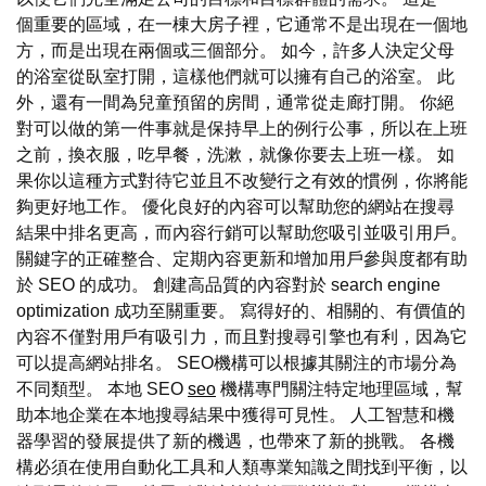
個重要的區域，在一棟大房子裡，它通常不是出現在一個地
方，而是出現在兩個或三個部分。 如今，許多人決定父母
的浴室從臥室打開，這樣他們就可以擁有自己的浴室。 此
外，還有一間為兒童預留的房間，通常從走廊打開。 你絕
對可以做的第一件事就是保持早上的例行公事，所以在上班
之前，換衣服，吃早餐，洗漱，就像你要去上班一樣。 如
果你以這種方式對待它並且不改變行之有效的慣例，你將能
夠更好地工作。 優化良好的內容可以幫助您的網站在搜尋
結果中排名更高，而內容行銷可以幫助您吸引並吸引用戶。
關鍵字的正確整合、定期內容更新和增加用戶參與度都有助
於 SEO 的成功。 創建高品質的內容對於 search engine
optimization 成功至關重要。 寫得好的、相關的、有價值的
內容不僅對用戶有吸引力，而且對搜尋引擎也有利，因為它
可以提高網站排名。 SEO機構可以根據其關注的市場分為
不同類型。 本地 SEO
seo
機構專門關注特定地理區域，幫
助本地企業在本地搜尋結果中獲得可見性。 人工智慧和機
器學習的發展提供了新的機遇，也帶來了新的挑戰。 各機
構必須在使用自動化工具和人類專業知識之間找到平衡，以