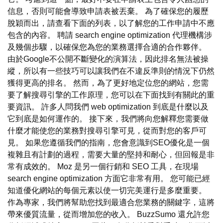
信息，否則可能會導致申請表被丟棄。 為了確保您的履歷
脫穎而出，請查看下面的列表，以了解您的工作申請中不應
包含的內容。 聘請 search engine optimization 代理機構涉
及幾個步驟，以確保您為您的業務選擇合適的合作夥伴。
由於Google不公開不斷變化的演算法，因此排名無法被操
縱，所以有一些技巧可以讓我們在不違反準則的情況下仍然
獲得更高的排名。 然而，為了更好地定位您的網站，您需
要了解搜尋引擎的工作原理，您可以在下面找到有關此的重
要資訊。 許多人問我們 web optimization 到底是什麼以及
它到底是如何運作的。 接下來，我們將向您解釋您需要做
什麼才能使您的業務對搜尋引擎可見，從而對您的客戶可
見。 如果您遵循我們的指南，您會意識到SEO優化是一個
複雜且有計劃的過程，需要大量的堅持和耐心，但回報是非
常有成效的。 Moz 是另一個行銷和 SEO 工具，在現場
search engine optimization 方面它非常有用。 您可能已經
知道優化網站的每個元素以使一切完美運行是多麼重要。
作為專家，我們將幫助您找到最適合您業務的關鍵字，這將
帶來優質流量，從而增加您的收入。 BuzzSumo 還允許您