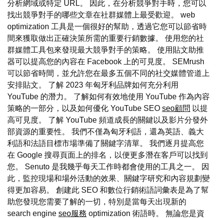
分析網域或特定 URL。 因此，在分析競爭對手時，您可以
找出競爭對手的哪些文章在社群媒體上最受歡迎。 web
optimization 工具是一個很好的幫助，透過它您可以節省時
間來獲取做出正確決策所需的重要行銷數據。 使用您的社
群媒體工具包來發現最大競爭對手的策略。 使用貼文助推
器可以提高您的內容在 Facebook 上的可見度。 SEMrush
可以節省時間，並允許您在最多五個不同的社交媒體管道上
安排貼文。 了解 2023 年匈牙利品牌如何充分利用
YouTube 的潛力。 了解如何有效地使用 YouTube 作為內容
策略的一部分，以及如何優化 YouTube SEO
seo顧問
以提
高可見度。 了解 YouTube 頻道成長的關鍵以及影片分發外
部資源的重要性。 我們不僅為匈牙利語，還為英語、義大
利語和法語目標市場準備了關鍵字清單。 我們逐月提高您
在 Google 搜尋頁面上的排名，以便更多潛在客戶可以找到
您。 Senuto 是我幾乎每天工作時都會使用的工具之一。 因
此，監控現場和場外活動的效果、關鍵字研究和內容規劃變
得更加容易。 創建此 SEO 和數位行銷術語詞彙表是為了幫
助您發現您需要了解的一切，特別是當每天出現新的
search engine
seo服務
optimization 術語時。 無論您是資