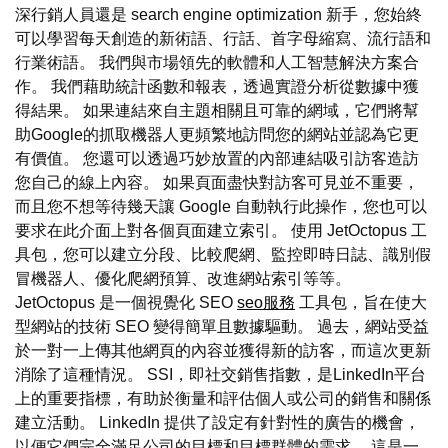
深行銷人員還是 search engine optimization 新手，您始終
可以學習每天創造的新術語、行話、首字母縮寫、流行語和
行業術語。 我們與市場領先的軟體和人工智慧解決方案合
作。 我們藉助統計函數和報表，透過實證分析從數據中獲
得結果。 如果連結來自主題相關且可靠的網域，它們將幫
助Google的抓取機器人更頻繁地訪問您的網站並認為它更
有價值。 您還可以透過巧妙放置的內部連結吸引訪客造訪
您自己的線上內容。 如果頁面盡快對訪客可見並不重要，
而且您不想等待幾天讓 Google 自動執行此操作，您也可以
要求在此介面上對各個頁面建立索引。 使用 JetOctopus 工
具包，您可以建立分段、比較爬網、監控即時日誌、識別假
冒機器人、優化爬網預算、改進網站索引等等。
JetOctopus 是一個視覺化 SEO
seo服務
工具包，旨在使大
型網站的技術 SEO 變得簡單且數據驅動。 過去，網站受益
於一對一上傳其他網頁的內容並獲得新的訪客，而這次更新
消除了這種情況。 SSI，即社交銷售指數，是LinkedIn平台
上的重要指標，有助於衡量和評估個人或公司的銷售和關係
建立活動。 LinkedIn 提供了設定有針對性的廣告的機會，
以便它們完全滿足公司的目標和目標群體的需求。 這是一