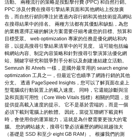
活動。 兩種流行的策略是按點擊付費 (PPC) 和自然行銷。
PPC 涉及付費在搜尋引擎結果頁面和其他網站上投放廣
告，而自然行銷則專注於透過內容行銷和其他技術提高網站
在搜尋結果中的排名。 兩種方法都有其優點和缺點，為您
的業務選擇正確的解決方案需要仔細考慮您的目標、預算和
目標受眾。 web optimization 專家的任務是優化網站和內
容，以提高搜尋引擎結果清單中的可見度。 這可能包括編
輯網站內容、制定內容策略和針對搜尋引擎演算法優化網
站、關鍵字研究和競爭對手分析以及創建連結建立活動。
Semrush 和 Ahrefs 一樣，是國外最常用的 search engine
optimization 工具之一，但最近它也瞄準了網路行銷的其他
分支。 透過 PageSpeed Insights，您可以了解頁面在桌上
型電腦或行動裝置上的載入速度。 同時，它還能診斷與渲
染和頁面可用性（Core Web Vitals 指標）相關的問題，並
提供提高載入速度的提示。 它不是基於雲端的，而是一個
必須下載到電腦上的軟體。 因此，當從互聯網下載資料
時，會使用你的運算能力，這就是為什麼需要更強大的電
腦。 您的網站越大，搜尋引擎必須遍歷的網站就越強大
（基礎是 SSD 和至少 eight GB RAM）。 根據我們的測