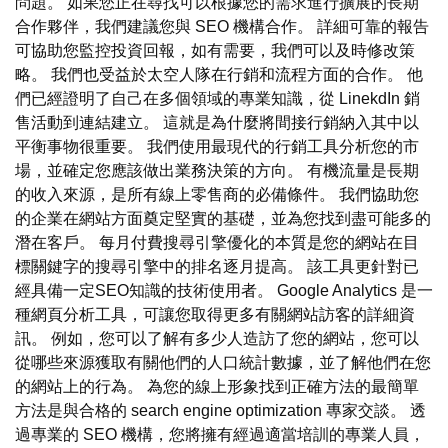
問題。 如果您正在尋找可以根據您的需求進行擴展的長期
合作夥伴，我們建議您與 SEO 機構合作。 詳細可靠的報告
可協助您監控投資回報，如有需要，我們可以及時修改策
略。 我們也受益於太空人隊在行銷和流程方面的合作。 他
們已經證明了自己在多個領域的專業知識，從 LinekdIn 銷
售活動到連結建立。 這就是為什麼將間接行銷納入其中以
平衡事物很重要。 我們使用最現代的行銷工具分析您的市
場，並確定您應該做出業務決策的方向。 有機流量是長期
的收入來源，是所有線上零售商的必備條件。 我們協助您
的企業在網站方面奠定堅實的基礎，並為您找到盡可能多的
潛在客戶。 每月付費搜尋引擎優化的本質是您的網站在目
標關鍵字的搜尋引擎中的排名逐月提高。 該工具更針對已
經具備一定SEO知識的技術使用者。 Google Analytics 是一
種網頁分析工具，可讓您取得更多有關網站訪客的詳細資
訊。 例如，您可以了解有多少人造訪了您的網站，您可以
從哪些來源獲取有關他們的人口統計數據，並了解他們在您
的網站上的行為。 為您的線上形象找到正確方法的最簡單
方法是與合格的 search engine optimization 專家交談。 透
過專業的 SEO 機構，您將擁有經過適當培訓的專業人員，