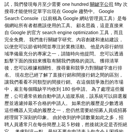
試，我們發現每月至少需要 one hundred
關鍵字公司
fifty 次
搜尋才能使特定單字出現在 Google 趨勢中。 Google
Search Console（以前稱為 Google 網站管理員工具）是每
個網站所有者都應該使用的工具。 顧名思義，這是直接來
自 Google 的官方 search engine optimization 工具，而且
完全免費。 我們進行關鍵字研究、內容創建和連結建設，
以便您可以節省時間並專注於業務活動。 他是內容行銷領
域準備最充分的專家之一，請隨時向他提問。 您可以透過
點擊下面的按鈕來獲取有關我們價格的資訊。 獲得清單
後，您可以根據相關性、搜尋量和競爭力對關鍵字進行排
名。 現在您已經了解了直接行銷和間接行銷之間的區別，
讓我們看看不同類型的間接行銷。 在這個競爭激烈的市場
中，雇主每個職缺平均收到 180 份申請。 為了處理這些履
歷，公司通常依賴自動申請人追蹤系統，該系統可以篩選履
歷並過濾掉最不合格的申請人。 如果您的履歷是少數透過
這些機器人完成的履歷之一，您仍然需要給招募人員或招募
經理留下深刻的印象。 由於收到的申請數量如此之多，招
聘人員通常只在每份簡歷上花 5 秒鐘，然後就決定是否拒絕
它。 考慮到這一點，最好不要在申請表上包含令人困惑的