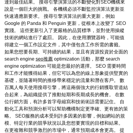
達到最佳結果。 搜尋引擎演算法的不斷變化對SEO機構來
說是一個巨大的挑戰。 各機構必須不斷監控演算法更新並
快速適應新要求。 搜尋引擎演算法的重大更新，例如
Google 的 Panda 和 Penguin 更新，從根本上改變了 SEO
實踐。 這些更新引入了更嚴格的品質標準，並對使用操縱
技術的網站進行了處罰。 因此，在使用瀏覽器時，可能值
得建立一個工作設定文件，其中僅包含工作所需的書籤。
如果您想要長期、可持續的結果，並且有資源投資於全面的
search engine
seo推薦
optimization 活動，那麼 search
engine optimization 可能是您最好的選擇。 SEO 需要時間
和工作才能獲得結果，但它可以為您的線上形象提供堅實的
基礎，並隨著時間的推移帶來穩定的流量和潛在客戶。 數
百萬人每天使用搜尋引擎，將這兩個強大的行銷獲取管道結
合起來，為組織提供了推動短期和長期成長的機會。 在數
位行銷方面，有許多首字母縮寫和技術術語需要記住。 自
動化工具和預測分析可以幫助機構制定更準確、更有效的策
略。 SEO服務的成本受到許多因素的影響，例如網站的規
模、特定行業的競爭狀況以及您想要實現的目標和結果。
在更複雜和競爭激烈的市場中，通常預期成本會更高。 提