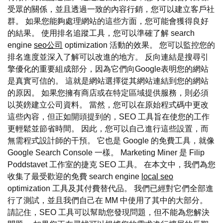
受眾的關係，並且透過一致的內容行銷，您可以建立客戶社
群。 如果您能夠處理網站的這些方面，您可能會獲得良好
的結果。 使用排名追蹤工具，您可以準確了解 search
engine
seo公司
optimization 活動的效果。 您可以監控您的
排名進度並深入了解可以改進的地方。 反向連結是搜尋引
擎優化的重要組成部分，因為它們向Google表明您的網站
是真實可信的。 這就是網站選擇從其網站連結到您的網站
的原因。 如果您擁有商店或在特定區域提供服務，則必須
以英鎊建立公司資料。 當然，您可以在原始程式碼中更改
這些內容，但正如開頭提到的，SEO 工具旨在使您的工作
更輕鬆並節省時間。 因此，您可以自己進行這些設置，而
無需程式設計師的干預。 它也是 Google 的免費工具，就像
Google Search Console 一樣。 Marketing Miner 是 Filip
Poddstavet 工作室的捷克 SEO 工具。 在本文中，我們為您
收集了最受歡迎的免費 search engine
local seo
optimization 工具及其付費替代品。 我們已經對它們全部進
行了測試，並且我們自己在 MM 中使用了其中的大部分。
請記住，SEO 工具可以幫助您發現問題，但不能為您解決